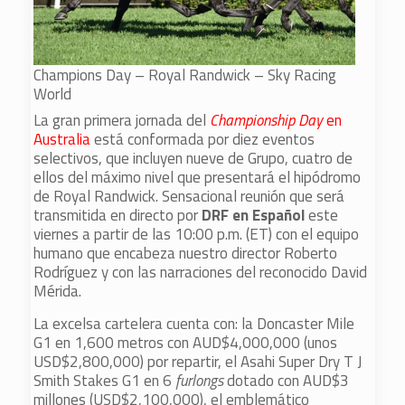
Champions Day – Royal Randwick – Sky Racing
World
La gran primera jornada del
Championship Day
en
Australia
está conformada por diez eventos
selectivos, que incluyen nueve de Grupo, cuatro de
ellos del máximo nivel que presentará el hipódromo
de Royal Randwick. Sensacional reunión que será
transmitida en directo por
DRF en Español
este
viernes a partir de las 10:00 p.m. (ET) con el equipo
humano que encabeza nuestro director Roberto
Rodríguez y con las narraciones del reconocido David
Mérida.
La excelsa cartelera cuenta con: la Doncaster Mile
G1 en 1,600 metros con AUD$4,000,000 (unos
USD$2,800,000) por repartir, el Asahi Super Dry T J
Smith Stakes G1 en 6
furlongs
dotado con AUD$3
millones (USD$2,100,000), el emblemático