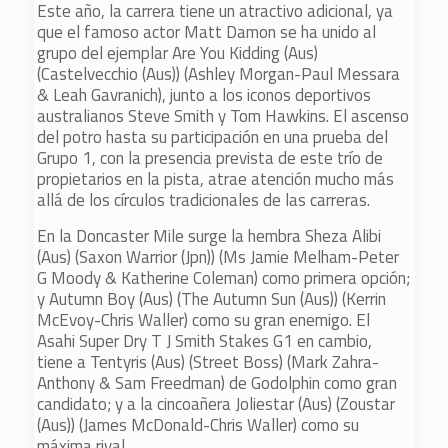
Este año, la carrera tiene un atractivo adicional, ya
que el famoso actor Matt Damon se ha unido al
grupo del ejemplar Are You Kidding (Aus)
(Castelvecchio (Aus)) (Ashley Morgan-Paul Messara
& Leah Gavranich), junto a los iconos deportivos
australianos Steve Smith y Tom Hawkins. El ascenso
del potro hasta su participación en una prueba del
Grupo 1, con la presencia prevista de este trío de
propietarios en la pista, atrae atención mucho más
allá de los círculos tradicionales de las carreras.
En la Doncaster Mile surge la hembra Sheza Alibi
(Aus) (Saxon Warrior (Jpn)) (Ms Jamie Melham-Peter
G Moody & Katherine Coleman) como primera opción;
y Autumn Boy (Aus) (The Autumn Sun (Aus)) (Kerrin
McEvoy-Chris Waller) como su gran enemigo. El
Asahi Super Dry T J Smith Stakes G1 en cambio,
tiene a Tentyris (Aus) (Street Boss) (Mark Zahra-
Anthony & Sam Freedman) de Godolphin como gran
candidato; y a la cincoañera Joliestar (Aus) (Zoustar
(Aus)) (James McDonald-Chris Waller) como su
máxima rival.