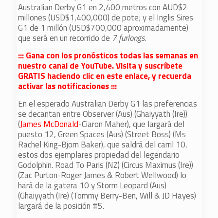
Australian Derby G1 en 2,400 metros con AUD$2
millones (USD$1,400,000) de pote; y el Inglis Sires
G1 de 1 millón (USD$700,000 aproximadamente)
que será en un recorrido de
7 furlongs
.
::: Gana con los pronósticos todas las semanas en
nuestro canal de YouTube. Visita y suscríbete
GRATIS haciendo clic en este enlace, y recuerda
activar las notificaciones :::
En el esperado Australian Derby G1 las preferencias
se decantan entre Observer (Aus) (Ghaiyyath (Ire))
(
James McDonald
-Ciaron Maher), que largará del
puesto 12, Green Spaces (Aus) (Street Boss) (Ms
Rachel King-Bjorn Baker), que saldrá del carril 10,
estos dos ejemplares propiedad del legendario
Godolphin. Road To Paris (NZ) (Circus Maximus (Ire))
(Zac Purton-Roger James & Robert Wellwood) lo
hará de la gatera 10 y Storm Leopard (Aus)
(Ghaiyyath (Ire) (Tommy Berry-Ben, Will & JD Hayes)
largará de la posición #5.