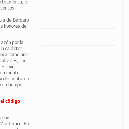
orteamérica, e
 eventos
a
uía de Barbaro
s honores del
razón por la
un carácter
época como una
icultades, con
e estuvo
finalmente
n y despuntaron
ó un tiempo
 el código
s con
Monterrico. En