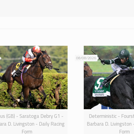
08/08/2026
ius (GB) - Saratoga Debry G1 -
Deterministic - Four
ra D. Livingston - Daily Racing
Barbara D. Livingston 
Form
Form