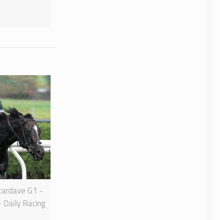
stardave G1 -
- Daily Racing