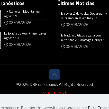
Pronósticos
Últimas Noticias
1 X Carrera – Mountaineer,
El rey está de vuelta, Sovereignty
agosto 9
supremo en el Whitney G1
08/08/2026
08/08/2026
La Exacta de Hoy, Finger Lakes,
El británico Glacius gana con
agosto 10
autoridad el Saratoga Derby G1
08/08/2026
08/08/2026
©
2026
DRF en Español. All Rights Reserved
 experience. By using this website you agree to our
Data Protect