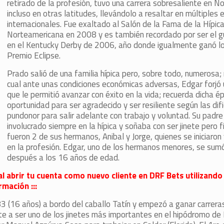
retirado de la profesión, tuvo una carrera sobresaliente en N
incluso en otras latitudes, llevándolo a resaltar en múltiples
internacionales. Fue exaltado al Salón de la Fama de la Hípic
Norteamericana en 2008 y es también recordado por ser el g
en el Kentucky Derby de 2006, año donde igualmente ganó lo
Premio Eclipse.
Prado salió de una familia hípica pero, sobre todo, numerosa; 
cual ante unas condiciones económicas adversas, Edgar forjó 
que le permitió avanzar con éxito en la vida; recuerda dicha 
oportunidad para ser agradecido y ser resiliente según las dif
pundonor para salir adelante con trabajo y voluntad. Su padr
involucrado siempre en la hípica y soñaba con ser jinete pero 
fueron 2 de sus hermanos, Anibal y Jorge, quienes se iniciaro
en la profesión. Edgar, uno de los hermanos menores, se sum
después a los 16 años de edad.
al abrir tu cuenta como nuevo cliente en DRF Bets utilizando
mación :::
3 (16 años) a bordo del caballo Tatín y empezó a ganar carrera
te a ser uno de los jinetes más importantes en el hipódromo de 