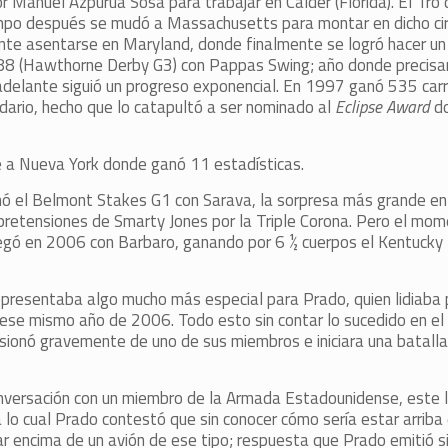
Manuel Azpúrua Sosa para trabajar en Calder (Florida). El 1ro d
empo después se mudó a Massachusetts para montar en dicho cir
te asentarse en Maryland, donde finalmente se logró hacer un
 1988 (Hawthorne Derby G3) con Pappas Swing; año donde precis
adelante siguió un progreso exponencial. En 1997 ganó 535 carre
endario, hecho que lo catapultó a ser nominado al
Eclipse Award
do
e a Nueva York donde ganó 11 estadísticas.
ó el Belmont Stakes G1 con Sarava, la sorpresa más grande en l
pretensiones de Smarty Jones por la Triple Corona. Pero el mo
llegó en 2006 con Barbaro, ganando por 6 ½ cuerpos el Kentucky 
 representaba algo mucho más especial para Prado, quien lidiab
a ese mismo año de 2006. Todo esto sin contar lo sucedido en el
ionó gravemente de uno de sus miembros e iniciara una batalla 
nversación con un miembro de la Armada Estadounidense, este 
lo cual Prado contestó que sin conocer cómo sería estar arriba 
tar encima de un avión de ese tipo; respuesta que Prado emitió s