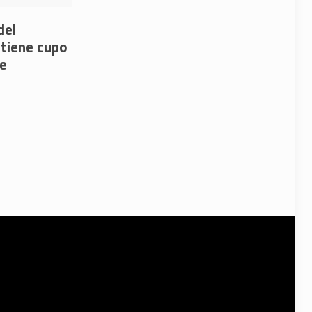
del
tiene cupo
le