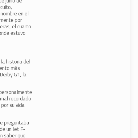
e junio de
cuito,
 nombre en el
amente por
ras, el cuarto
nde estuvo
a historia del
mento más
Derby G1, la
a personalmente
 mal recordado
por su vida
le preguntaba
de un Jet F-
in saber que