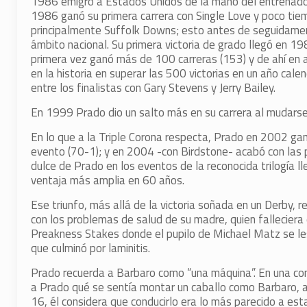
1986 emigró a Estados Unidos de la mano del entrenador 
1986 ganó su primera carrera con Single Love y poco ti
principalmente Suffolk Downs; esto antes de seguidamen
ámbito nacional. Su primera victoria de grado llegó en
primera vez ganó más de 100 carreras (153) y de ahí en 
en la historia en superar las 500 victorias en un año cal
entre los finalistas con Gary Stevens y Jerry Bailey.
En 1999 Prado dio un salto más en su carrera al mudars
En lo que a la Triple Corona respecta, Prado en 2002 gan
evento (70-1); y en 2004 -con Birdstone- acabó con las 
dulce de Prado en los eventos de la reconocida trilogía 
ventaja más amplia en 60 años.
Ese triunfo, más allá de la victoria soñada en un Derby,
con los problemas de salud de su madre, quien fallecier
Preakness Stakes donde el pupilo de Michael Matz se les
que culminó por laminitis.
Prado recuerda a Barbaro como “una máquina”. En una co
a Prado qué se sentía montar un caballo como Barbaro, a 
16, él considera que conducirlo era lo más parecido a es