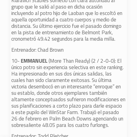
Klaravich Stables sometió con clara autoridad al
grupo que le salió al paso en dicha ocasión
incluyendo al potro hijo de Laoban que lo escoltó en
aquella oportunidad a cuatro cuerpos y medio de
distancia. Su último ejercicio fue el pasado domingo
en la pista de entrenamiento de Belmont Park,
cronometró 49.42 segundos para la media milla.
Entrenador: Chad Brown
10-
EMMANUEL
(More Than Ready) (2 / 2-0-0): El
único potro sin experiencia selectiva en este ranking.
Ha impresionado en sus dos únicas salidas, las
cuales han sido claramente exitosas. Su última
victoria desembocó en un interesante “enroque” en
su establo, donde otros ejemplares también
altamente conceptuados sufrieron modificaciones en
sus planificaciones a corto plazo para darle espacio
a este pupilo del WinStar Farm. Trabajó el pasado
26 de febrero en Palm Beach Downs agenciando un
sobresaliente 48.05 para los cuatro furlongs.
Entrenador: Todd Pletcher