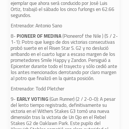
ejemplar que ahora será conducido por José Luis
Ortiz, trabajó el sábado los cinco furlongs en 62.66
segundos.
Entrenador: Antonio Sano
8-
PIONEER OF MEDINA
(Pioneerof the Nile ) (5 / 2-
1-1): Potro que luego de dos victorias consecutivas
probó suerte en el Risen Star S. G2 y no deslució
arribando en el cuarto lugar a escaso margen de los
prometedores Smile Happy y Zandon. Persiguió a
Epicenter durante todo el trayecto y sólo cedió ante
los antes mencionados derrotando por claro margen
al potro que finalizó en la quinta posición.
Entrenador: Todd Pletcher
9-
EARLY VOTING
(Gun Runner) (2 / 2-0-0): A pesar
del lento tiempo registrado, definitivamente su
victoria en el Withers Stakes G3 tomó una nueva
dimensión tras la victoria de Un Ojo en el Rebel
Stakes G2 de Oaklawn Park. Este pupilo del