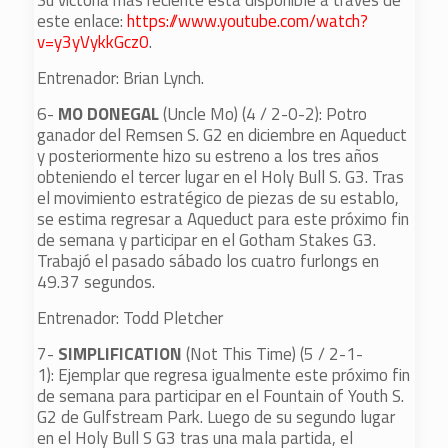
Su victoria más reciente está disponible a través de
este enlace:
https://www.youtube.com/watch?
v=y3yVykkGcz0
.
Entrenador: Brian Lynch.
6-
MO DONEGAL
(Uncle Mo) (4 / 2-0-2): Potro
ganador del Remsen S. G2 en diciembre en Aqueduct
y posteriormente hizo su estreno a los tres años
obteniendo el tercer lugar en el Holy Bull S. G3. Tras
el movimiento estratégico de piezas de su establo,
se estima regresar a Aqueduct para este próximo fin
de semana y participar en el Gotham Stakes G3.
Trabajó el pasado sábado los cuatro furlongs en
49.37 segundos.
Entrenador: Todd Pletcher
7-
SIMPLIFICATION
(Not This Time) (5 / 2-1-
1): Ejemplar que regresa igualmente este próximo fin
de semana para participar en el Fountain of Youth S.
G2 de Gulfstream Park. Luego de su segundo lugar
en el Holy Bull S G3 tras una mala partida, el