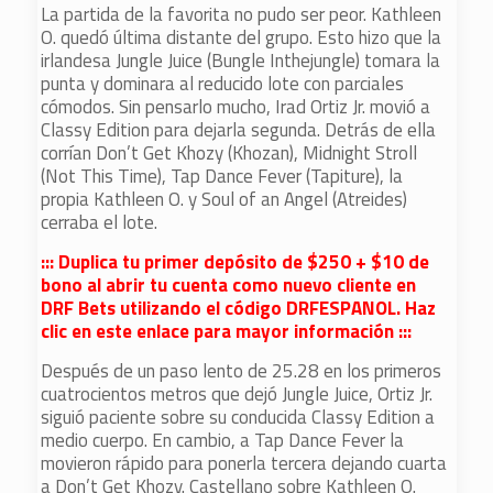
La partida de la favorita no pudo ser peor. Kathleen
O. quedó última distante del grupo. Esto hizo que la
irlandesa Jungle Juice (Bungle Inthejungle) tomara la
punta y dominara al reducido lote con parciales
cómodos. Sin pensarlo mucho, Irad Ortiz Jr. movió a
Classy Edition para dejarla segunda. Detrás de ella
corrían Don’t Get Khozy (Khozan), Midnight Stroll
(Not This Time), Tap Dance Fever (Tapiture), la
propia Kathleen O. y Soul of an Angel (Atreides)
cerraba el lote.
::: Duplica tu primer depósito de $250 + $10 de
bono al abrir tu cuenta como nuevo cliente en
DRF Bets utilizando el código DRFESPANOL. Haz
clic en este enlace para mayor información :::
Después de un paso lento de 25.28 en los primeros
cuatrocientos metros que dejó Jungle Juice, Ortiz Jr.
siguió paciente sobre su conducida Classy Edition a
medio cuerpo. En cambio, a Tap Dance Fever la
movieron rápido para ponerla tercera dejando cuarta
a Don’t Get Khozy. Castellano sobre Kathleen O.