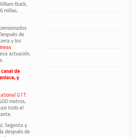
illiam Buick,
6 millas,
s pensionados
 Después de
erra y los
ineas
esa actuación,
s.
 canal de
enlace, y
tational G1T
.
 400 metros,
asi todo el
lante.
al, Segesta y
gada después de