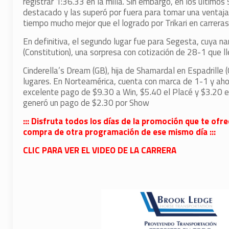
registrar 1:36.33 en la milla. Sin embargo, en los último
destacado y las superó por fuera para tomar una ventaja
tiempo mucho mejor que el logrado por Trikari en carreras
En definitiva, el segundo lugar fue para Segesta, cuya na
(Constitution), una sorpresa con cotización de 28-1 que 
Cinderella’s Dream (GB), hija de Shamardal en Espadrille (
lugares. En Norteamérica, cuenta con marca de 1-1 y ah
excelente pago de $9.30 a Win, $5.40 el Placé y $3.20 e
generó un pago de $2.30 por Show
::: Disfruta todos los días de la promoción que te ofr
compra de otra programación de ese mismo día :::
CLIC PARA VER EL VIDEO DE LA CARRERA