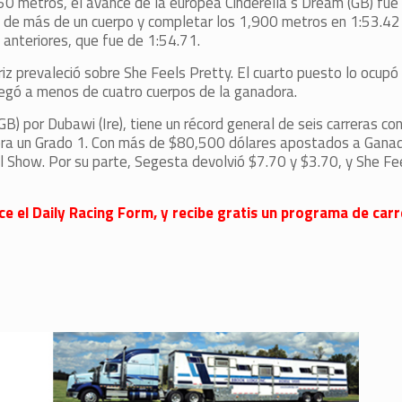
s 50 metros, el avance de la europea Cinderella’s Dream (GB) fu
 de más de un cuerpo y completar los 1,900 metros en 1:53.42 (
 anteriores, que fue de 1:54.71.
riz prevaleció sobre She Feels Pretty. El cuarto puesto lo ocup
llegó a menos de cuatro cuerpos de la ganadora.
GB) por Dubawi (Ire), tiene un récord general de seis carreras co
ora un Grado 1. Con más de $80,500 dólares apostados a Ganado
l Show. Por su parte, Segesta devolvió $7.70 y $3.70, y She Fe
ece el Daily Racing Form, y recibe gratis un programa de carr