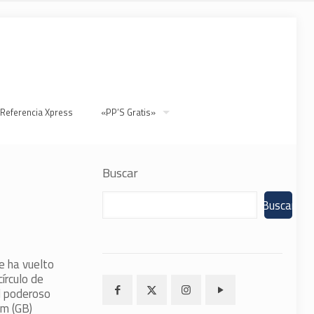
 Referencia Xpress
«PP’S Gratis»
Buscar
Buscar
e ha vuelto
círculo de
l poderoso
am (GB)