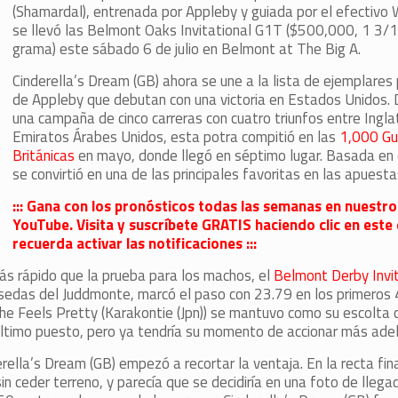
(Shamardal), entrenada por Appleby y guiada por el efectivo W
se llevó las Belmont Oaks Invitational G1T ($500,000, 1 3/1
grama) este sábado 6 de julio en Belmont at The Big A.
Cinderella’s Dream (GB) ahora se une a la lista de ejemplare
de Appleby que debutan con una victoria en Estados Unidos.
una campaña de cinco carreras con cuatro triunfos entre Inglat
Emiratos Árabes Unidos, esta potra compitió en las
1,000 Gu
Británicas
en mayo, donde llegó en séptimo lugar. Basada en 
se convirtió en una de las principales favoritas en las apuesta
::: Gana con los pronósticos todas las semanas en nuestro
YouTube. Visita y suscríbete GRATIS haciendo clic en este 
recuerda activar las notificaciones :::
ás rápido que la prueba para los machos, el
Belmont Derby Invi
 sedas del Juddmonte, marcó el paso con 23.79 en los primeros
he Feels Pretty (Karakontie (Jpn)) se mantuvo como su escolta c
último puesto, pero ya tendría su momento de accionar más ade
erella’s Dream (GB) empezó a recortar la ventaja. En la recta fin
sin ceder terreno, y parecía que se decidiría en una foto de lle