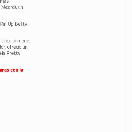
e más
récord), un
ó Pin Up Betty
n cinco primeros
r, ofreció un
els Pretty
eras con la