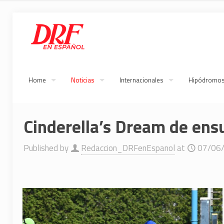
Home
Noticias
Internacionales
Hipódromo
Cinderella’s Dream de ens
Published by
Redaccion_DRFenEspanol
at
07/06