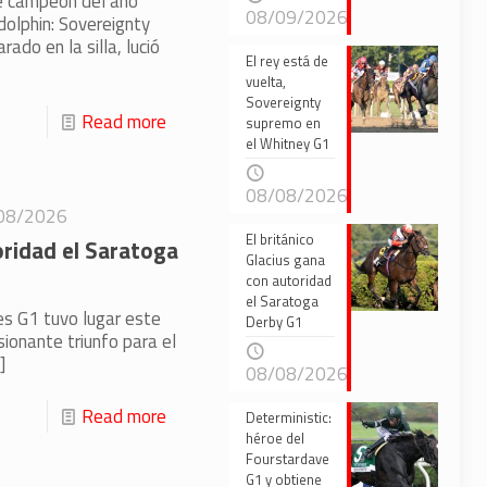
e campeón del año
08/09/2026
dolphin: Sovereignty
rado en la silla, lució
El rey está de
vuelta,
Sovereignty
Read more
supremo en
el Whitney G1
08/08/2026
08/2026
El británico
oridad el Saratoga
Glacius gana
con autoridad
el Saratoga
es G1 tuvo lugar este
Derby G1
ionante triunfo para el
]
08/08/2026
Read more
Deterministic:
héroe del
Fourstardave
G1 y obtiene