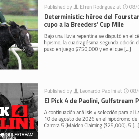
Published by
Efren Rodriguez
at
08/
Deterministic: héroe del Foursta
cupo a la Breeders’ Cup Mile
Bajo una lluvia repentina se disputó en el 
hipismo, la cuadragésima segunda edición 
puso en juego $750,000 y en el que
[…]
Published by
Leonardo Paolini
at
08/
El Pick 4 de Paolini, Gulfstream 
A continuación análisis y selección para el L
10 de agosto de 2026 en el hipódromo de
Carrera 5 (Maiden Claiming ($25,000), 5
[…