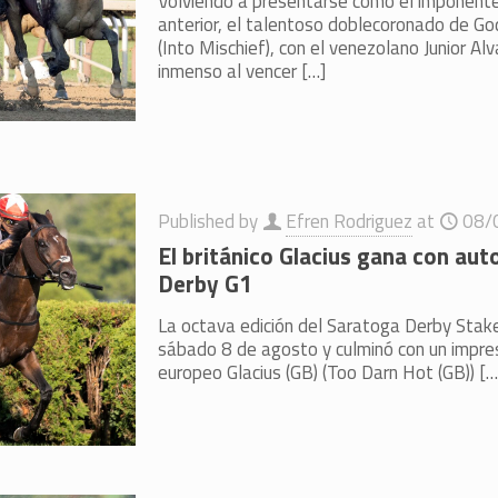
Volviendo a presentarse como el imponent
anterior, el talentoso doblecoronado de Go
(Into Mischief), con el venezolano Junior Alva
inmenso al vencer
[…]
Published by
Efren Rodriguez
at
08/
El británico Glacius gana con aut
Derby G1
La octava edición del Saratoga Derby Stak
sábado 8 de agosto y culminó con un impres
europeo Glacius (GB) (Too Darn Hot (GB))
[…