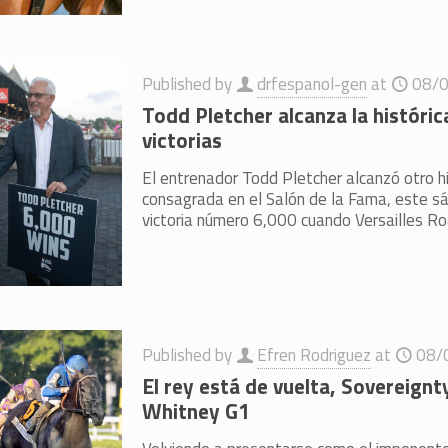
Published by
drfespanol-gen
at
08/
Todd Pletcher alcanza la históri
victorias
El entrenador Todd Pletcher alcanzó otro hi
consagrada en el Salón de la Fama, este sá
victoria número 6,000 cuando Versailles R
Published by
Efren Rodriguez
at
08/
El rey está de vuelta, Sovereignt
Whitney G1