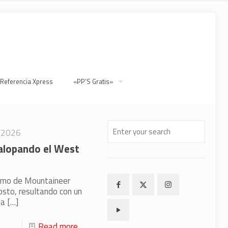
 Referencia Xpress
«PP’S Gratis»
/2026
galopando el West
romo de Mountaineer
osto, resultando con un
la
[…]
Read more