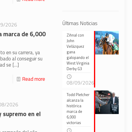
Últimas Noticias
09/2026
ca marca de 6,000
Zihnal con
John
Velázquez
to en su carrera, ya
gana
galopando el
bado al conseguir su
West Virginia
oad se
[…]
Derby G3
Read more
08/09/2026
Todd Pletcher
alcanza la
08/2026
histórica
marca de
y supremo en el
6,000
victorias