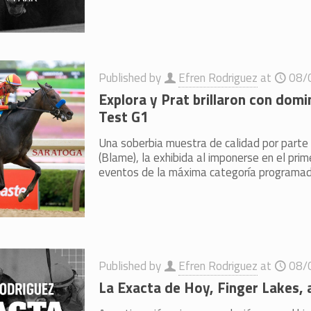
Published by
Efren Rodriguez
at
08/
Explora y Prat brillaron con domin
Test G1
Una soberbia muestra de calidad por parte 
(Blame), la exhibida al imponerse en el prim
eventos de la máxima categoría programa
Published by
Efren Rodriguez
at
08/
La Exacta de Hoy, Finger Lakes,