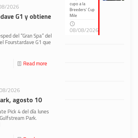
cupo a la
08/2026
Breeders’ Cup
rdave G1 y obtiene
Mile
08/08/2026
césped del “Gran Spa” del
del Fourstardave G1 que
Read more
08/2026
Park, agosto 10
ate Pick 4 del día lunes
 Gulfstream Park.
]