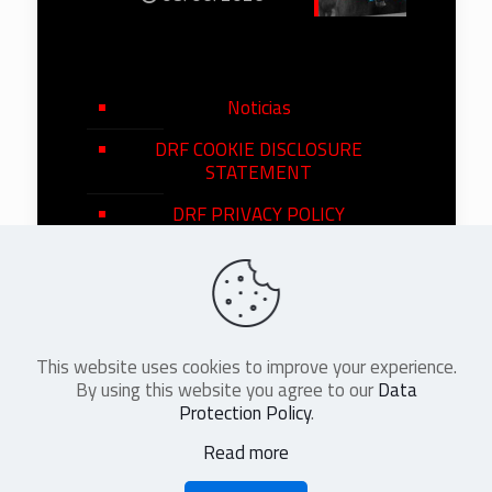
Noticias
DRF COOKIE DISCLOSURE
STATEMENT
DRF PRIVACY POLICY
This website uses cookies to improve your experience.
©
2026
DRF en Español. All Rights
By using this website you agree to our
Data
Reserved
Protection Policy
.
Read more