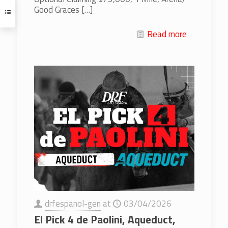
Good Graces
[…]
Read more
drfespanol-gen
at
03/04/2026
El Pick 4 de Paolini, Aqueduct,