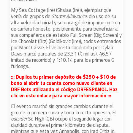
My Sea Cottage (Ire) (Shalaa (Ire)), ejemplar que
venía de grupos de
Starter Allowance,
dio uso de su
alta velocidad inicial y se encargó de imprimir un tren
de carrera honesto, posiblemente para beneficiar a
sus compañeros de establo Full Screen (Big Screen) y
Ice Chocolat (Brz) (Goldikovic (Ire)), todos entrenados
por Mark Casse. El velocista conducido por Dylan
Davis marcó parciales de 23.31 (¼ millas), 46.57
(mitad de recorrido) y 1:10.14 para los primeros 6
furlongs.
::: Duplica tu primer depósito de $250 + $10 de
bono al abrir tu cuenta como nuevo cliente en
DRF Bets utilizando el código DRFESPANOL. Haz
clic en este enlace para mayor información :::
El evento marchó sin grandes cambios durante el
giro de la primera curva y toda la recta opuesta. El
outsider
So High (GB) ocupó el segundo lugar con
claridad durante el primer kilómetro de disputa,
mientras que esta vez Annapolis, con Irad Ortiz Jr.,