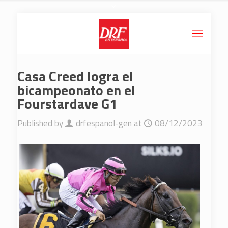
Casa Creed logra el
bicampeonato en el
Fourstardave G1
Published by
drfespanol-gen
at
08/12/2023