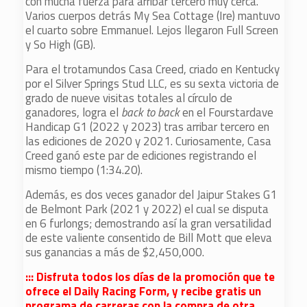
con mucha fuerza para arribar tercero muy cerca.
Varios cuerpos detrás My Sea Cottage (Ire) mantuvo
el cuarto sobre Emmanuel. Lejos llegaron Full Screen
y So High (GB).
Para el trotamundos Casa Creed, criado en Kentucky
por el Silver Springs Stud LLC, es su sexta victoria de
grado de nueve visitas totales al círculo de
ganadores, logra el
back to back
en el Fourstardave
Handicap G1 (2022 y 2023) tras arribar tercero en
las ediciones de 2020 y 2021. Curiosamente, Casa
Creed ganó este par de ediciones registrando el
mismo tiempo (1:34.20).
Además, es dos veces ganador del Jaipur Stakes G1
de Belmont Park (2021 y 2022) el cual se disputa
en 6 furlongs; demostrando así la gran versatilidad
de este valiente consentido de Bill Mott que eleva
sus ganancias a más de $2,450,000.
::: Disfruta todos los días de la promoción que te
ofrece el Daily Racing Form, y recibe gratis un
programa de carreras con la compra de otra