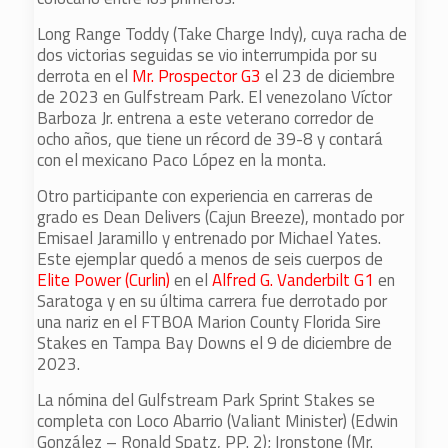
Long Range Toddy (Take Charge Indy), cuya racha de
dos victorias seguidas se vio interrumpida por su
derrota en el
Mr. Prospector G3
el 23 de diciembre
de 2023 en Gulfstream Park. El venezolano Víctor
Barboza Jr. entrena a este veterano corredor de
ocho años, que tiene un récord de 39-8 y contará
con el mexicano Paco López en la monta.
Otro participante con experiencia en carreras de
grado es Dean Delivers (Cajun Breeze), montado por
Emisael Jaramillo y entrenado por Michael Yates.
Este ejemplar quedó a menos de seis cuerpos de
Elite Power (Curlin)
en el
Alfred G. Vanderbilt G1
en
Saratoga y en su última carrera fue derrotado por
una nariz en el FTBOA Marion County Florida Sire
Stakes en Tampa Bay Downs el 9 de diciembre de
2023.
La nómina del Gulfstream Park Sprint Stakes se
completa con Loco Abarrio (Valiant Minister) (Edwin
González – Ronald Spatz, PP. 2); Ironstone (Mr.