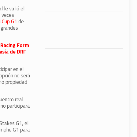
al le valió el
 veces
i Cup G1
de
e grandes
y Racing Form
esía de DRF
icipar en el
opción no será
ino propiedad
uentro real
no participará
 Stakes G1, el
iomphe G1 para