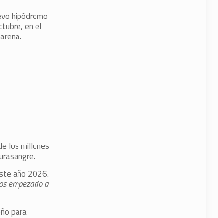
uevo hipódromo
tubre, en el
 arena.
e los millones
purasangre.
este año 2026.
os empezado a
oño para