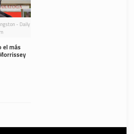
ingston - Daily
rm
o el más
 Morrissey