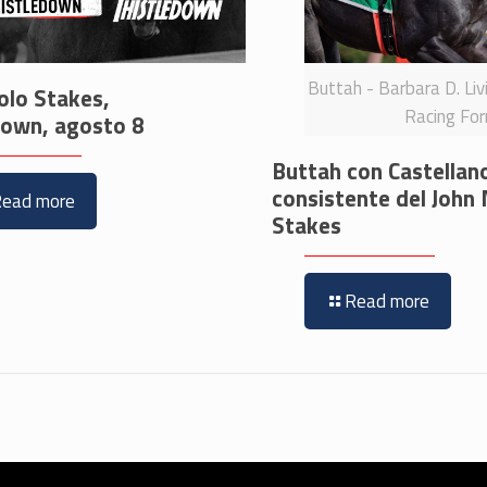
Buttah - Barbara D. Liv
olo Stakes,
Racing Fo
down, agosto 8
Buttah con Castellan
consistente del John
Read more
Stakes
Read more