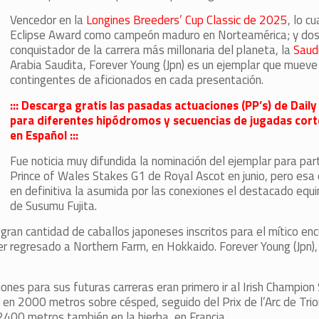
Vencedor en la
Longines Breeders’ Cup Classic de 2025
, lo cu
Eclipse Award como campeón maduro en Norteamérica; y dos
conquistador de la carrera más millonaria del planeta, la
Saud
Arabia Saudita, Forever Young (Jpn) es un ejemplar que muev
contingentes de aficionados en cada presentación.
::: Descarga gratis las pasadas actuaciones (PP’s) de Dail
para diferentes hipódromos y secuencias de jugadas cort
en Español :::
Fue noticia muy difundida la nominación del ejemplar para part
Prince of Wales Stakes G1 de Royal Ascot en junio, pero esa 
en definitiva la asumida por las conexiones el destacado equ
de Susumu Fujita.
gran cantidad de caballos japoneses inscritos para el mítico enc
r regresado a Northern Farm, en Hokkaido. Forever Young (Jpn), 
ones para sus futuras carreras eran primero ir al Irish Champion
en 2000 metros sobre césped, seguido del Prix de l’Arc de Tr
2400 metros también en la hierba, en Francia.