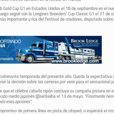
lub Gold Cup G1 en Estados Unidos el 18 de septiembre en el n
ego seguir con la Longines Breeders’ Cup Classic G1 el 31 de oc
ás importante y rica del festival de criadores, disputada sobre
 culminante temporada del presente año. Queda la expectativa d
an la decisión sobre las carreras por venir para el sensacional 
de que el célebre caballo nipón concluya su campaña pistera en 
conocido medio japonés @netkeiba el 13 de mayo:
“Finalmente hem
ndo esas opciones”.
ompromiso de primera línea en pista de césped, o esperará el ot