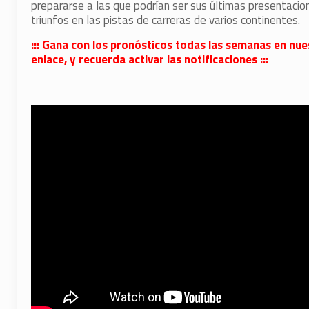
prepararse a las que podrían ser sus últimas presentaci
triunfos en las pistas de carreras de varios continentes.
::: Gana con los pronósticos todas las semanas en nue
enlace, y recuerda activar las notificaciones :::