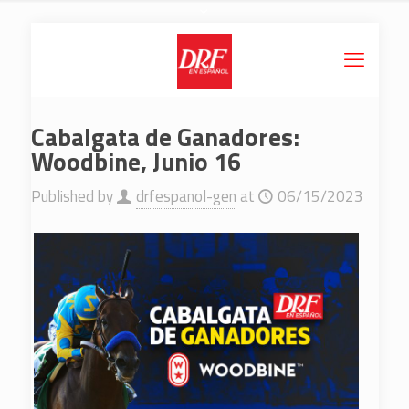
Cabalgata de Ganadores:
Woodbine, Junio 16
Published by
drfespanol-gen
at
06/15/2023