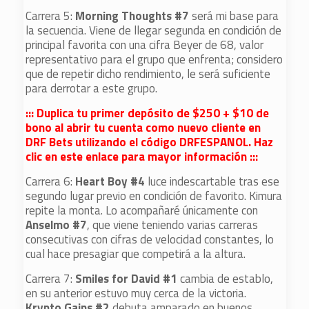
Carrera 5:
Morning Thoughts #7
será mi base para
la secuencia. Viene de llegar segunda en condición de
principal favorita con una cifra Beyer de 68, valor
representativo para el grupo que enfrenta; considero
que de repetir dicho rendimiento, le será suficiente
para derrotar a este grupo.
::: Duplica tu primer depósito de $250 + $10 de
bono al abrir tu cuenta como nuevo cliente en
DRF Bets utilizando el código DRFESPANOL. Haz
clic en este enlace para mayor información :::
Carrera 6:
Heart Boy #4
luce indescartable tras ese
segundo lugar previo en condición de favorito. Kimura
repite la monta. Lo acompañaré únicamente con
Anselmo #7
, que viene teniendo varias carreras
consecutivas con cifras de velocidad constantes, lo
cual hace presagiar que competirá a la altura.
Carrera 7:
Smiles for David #1
cambia de establo,
en su anterior estuvo muy cerca de la victoria.
Krypto Gains #2
debuta amparado en buenos