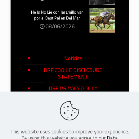
He Is No Lie con Jaramillo van
por el Best Pal en Del Mar
08/06/2026
Noticias
DRF COOKIE DISCLOSURE
STATEMENT
DRF PRIVACY POLICY
This website uses cookies to improve your experience.
©
2026
DRF en Español. All Rights
By using this website you agree to our
Data