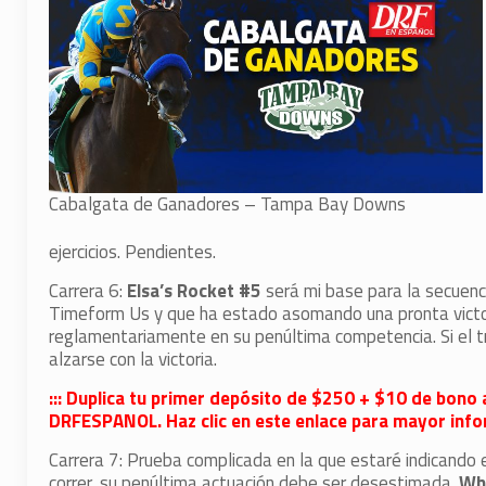
Cabalgata de Ganadores – Tampa Bay Downs
ejercicios. Pendientes.
Carrera 6:
Elsa’s Rocket #5
será mi base para la secuenc
Timeform Us y que ha estado asomando una pronta victori
reglamentariamente en su penúltima competencia. Si el tr
alzarse con la victoria.
::: Duplica tu primer depósito de $250 + $10 de bono 
DRFESPANOL. Haz clic en este enlace para mayor infor
Carrera 7: Prueba complicada en la que estaré indicando
correr, su penúltima actuación debe ser desestimada.
Wh