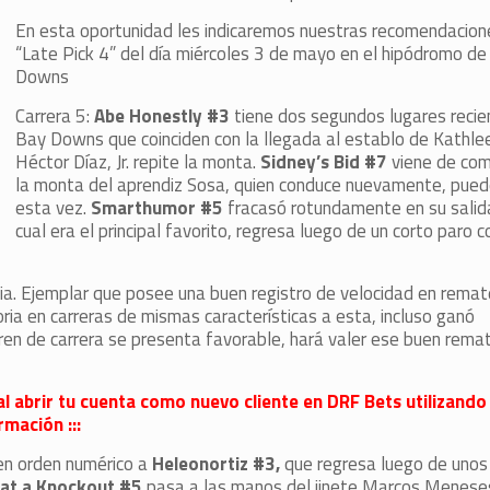
En esta oportunidad les indicaremos nuestras recomendacion
“Late Pick 4” del día miércoles 3 de mayo en el hipódromo 
Downs
Carrera 5:
Abe Honestly #3
tiene dos segundos lugares reci
Bay Downs que coinciden con la llegada al establo de Kathlee
Héctor Díaz, Jr. repite la monta.
Sidney’s Bid #7
viene de com
la monta del aprendiz Sosa, quien conduce nuevamente, puede
esta vez.
Smarthumor #5
fracasó rotundamente en su salida
cual era el principal favorito, regresa luego de un corto paro 
ia. Ejemplar que posee una buen registro de velocidad en remat
a en carreras de mismas características a esta, incluso ganó
en de carrera se presenta favorable, hará valer ese buen remat
al abrir tu cuenta como nuevo cliente en DRF Bets utilizando
mación :::
 en orden numérico a
Heleonortiz #3,
que regresa luego de unos
at a Knockout #5
pasa a las manos del jinete Marcos Meneses