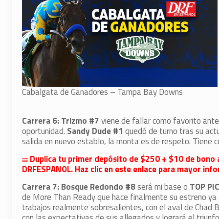
Cabalgata de Ganadores – Tampa Bay Downs
Carrera 6: Trizmo #7
viene de fallar como favorito ant
oportunidad.
Sandy Dude #1
quedó de turno tras su actu
salida en nuevo establo, la monta es de respeto. Tiene c
::: Duplica tu primer depósito de $250 + $10 de bono 
DRFESPANOL. Haz clic en este enlace para mayor infor
Carrera 7: Bosque Redondo #8
será mi base o
TOP PI
de More Than Ready que hace finalmente su estreno ya a
trabajos realmente sobresalientes, con el aval de Chad 
con las expectativas de sus allegados y logrará el triunfo