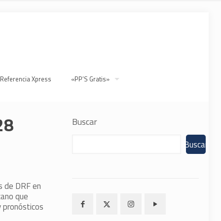
 Referencia Xpress
«PP’S Gratis»
28
Buscar
Buscar
as de DRF en
cano que
y pronósticos