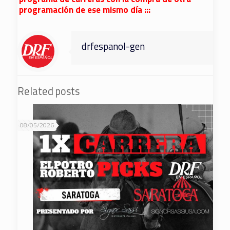
programación de ese mismo día :::
drfespanol-gen
Related posts
08/05/2026