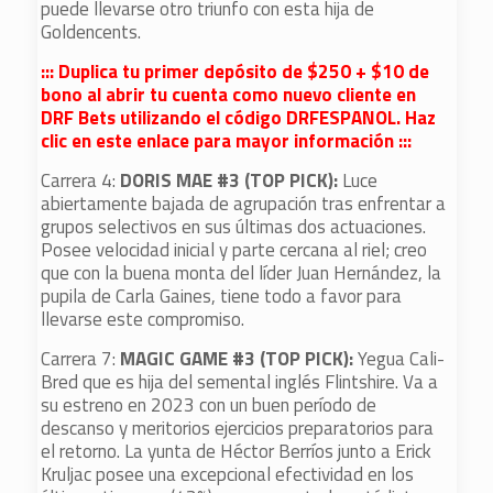
puede llevarse otro triunfo con esta hija de
Goldencents.
::: Duplica tu primer depósito de $250 + $10 de
bono al abrir tu cuenta como nuevo cliente en
DRF Bets utilizando el código DRFESPANOL. Haz
clic en este enlace para mayor información :::
Carrera 4:
DORIS MAE #3 (TOP PICK):
Luce
abiertamente bajada de agrupación tras enfrentar a
grupos selectivos en sus últimas dos actuaciones.
Posee velocidad inicial y parte cercana al riel; creo
que con la buena monta del líder Juan Hernández, la
pupila de Carla Gaines, tiene todo a favor para
llevarse este compromiso.
Carrera 7:
MAGIC GAME #3 (TOP PICK):
Yegua Cali-
Bred que es hija del semental inglés Flintshire. Va a
su estreno en 2023 con un buen período de
descanso y meritorios ejercicios preparatorios para
el retorno. La yunta de Héctor Berríos junto a Erick
Kruljac posee una excepcional efectividad en los