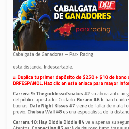
Cabalgata de Ganadores – Parx Racing
esta distancia. Indescartable.
::: Duplica tu primer depósito de $250 + $10 de bono 
DRFESPANOL. Haz clic en este enlace para mayor infor
Carrera 9: Thegoddessofsnakes #2
va ahora ante un g
del público apostador. Cuidado.
Burano #6
lo han tenido
buenas.
Date Night Kisses #7
viene de fallar de mala fo
previo.
Chelsea Wall #8
es una especialista de la distan
Carrera 10: Hay Diddle Diddle #4
va a apenas su segund
Atentos.
Connecting #5
está de riguroso turno tras sus 