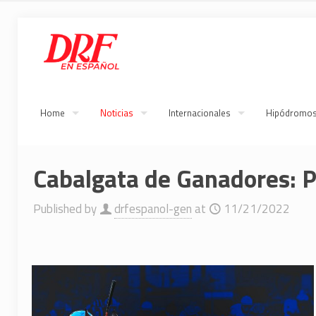
Home
Noticias
Internacionales
Hipódromo
Cabalgata de Ganadores: 
Published by
drfespanol-gen
at
11/21/2022