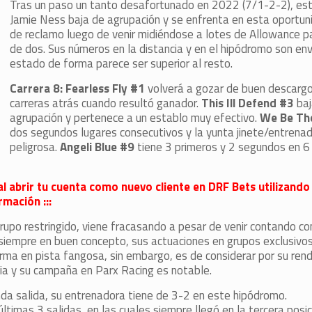
Tras un paso un tanto desafortunado en 2022 (7/1-2-2), est
Jamie Ness baja de agrupación y se enfrenta en esta oportuni
de reclamo luego de venir midiéndose a lotes de Allowance 
de dos. Sus números en la distancia y en el hipódromo son env
estado de forma parece ser superior al resto.
Carrera 8: Fearless Fly #1
volverá a gozar de buen descargo
carreras atrás cuando resultó ganador.
This Ill Defend #3
baj
agrupación y pertenece a un establo muy efectivo.
We Be Th
dos segundos lugares consecutivos y la yunta jinete/entrena
peligrosa.
Angeli Blue #9
tiene 3 primeros y 2 segundos en 6 
al abrir tu cuenta como nuevo cliente en DRF Bets utilizando
mación :::
rupo restringido, viene fracasando a pesar de venir contando c
 siempre en buen concepto, sus actuaciones en grupos exclusivos
rma en pista fangosa, sin embargo, es de considerar por su ren
cia y su campaña en Parx Racing es notable.
a salida, su entrenadora tiene de 3-2 en este hipódromo.
últimas 3 salidas, en las cuales siempre llegó en la tercera posic