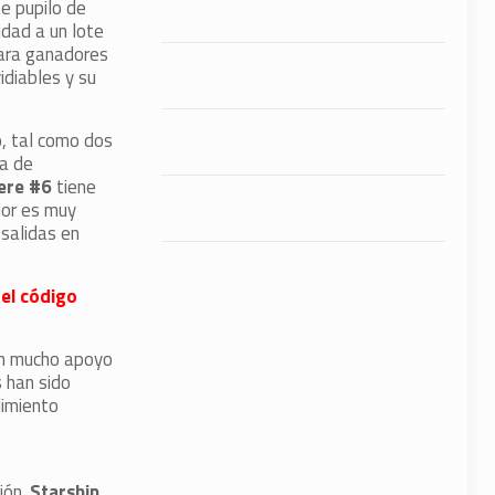
e pupilo de
dad a un lote
para ganadores
idiables y su
, tal como dos
a de
ere #6
tiene
dor es muy
salidas en
 el código
on mucho apoyo
 han sido
dimiento
ión.
Starship