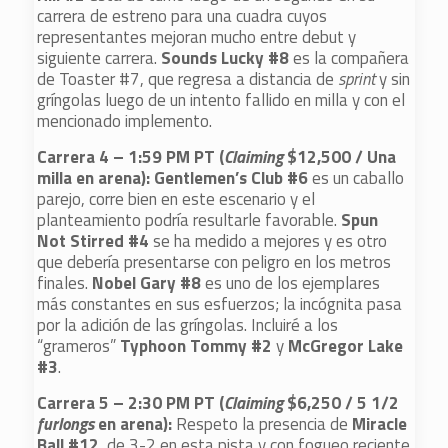
carrera de estreno para una cuadra cuyos
representantes mejoran mucho entre debut y
siguiente carrera.
Sounds Lucky #8
es la compañera
de Toaster #7, que regresa a distancia de
sprint
y sin
gríngolas luego de un intento fallido en milla y con el
mencionado implemento.
Carrera
4 – 1:59 PM PT (
Claiming
$12,500 / Una
milla en arena): Gentlemen’s Club #6
es un caballo
parejo, corre bien en este escenario y el
planteamiento podría resultarle favorable.
Spun
Not Stirred #4
se ha medido a mejores y es otro
que debería presentarse con peligro en los metros
finales.
Nobel Gary #8
es uno de los ejemplares
más constantes en sus esfuerzos; la incógnita pasa
por la adición de las gríngolas. Incluiré a los
“grameros”
Typhoon Tommy #2
y
McGregor Lake
#3
.
Carrera 5 – 2:30 PM PT (
Claiming
$6,250 /
5 1/2
furlongs
en arena
):
Respeto la presencia de
Miracle
Ball #12
, de 3-2 en esta pista y con fogueo reciente