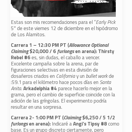
Estas son mis recomendaciones para el “
Early Pick
5″ de este viernes 12 de diciembre en el hipódromo
de Los Alamitos.
Carrera 1 – 12:30 PM PT (
Allowance Optional
Claiming
$20,000 / 6
furlongs
en arena):
Thirsty
Rebel #6
es, sin dudas, el caballo a vencer.
Excelente campaña sobre la arena, par de
figuraciones selectivas en esta división de
dosañeros criados en
California
y un
bullet work
de
:59.1 para el kilómetro hace pocos días en
Santa
Anita
.
Arkadelphia #4
parece hacerlo mejor en la
grama, pero el cambio de superficie coincide con la
adición de las gríngolas. El experimento podría
resultar en una sorpresa.
Carrera 2- 1:00 PM PT (
Claiming
$6,250 / 5 1/2
furlongs
en arena
):
Indicaré a
Angi’s Tipsy #8
como
base. Es un grupo discreto ciertamente, pero