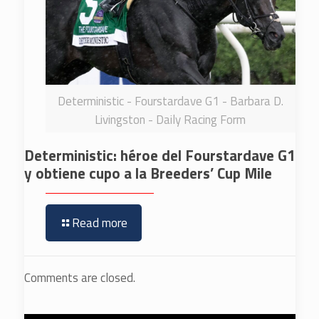
Deterministic - Fourstardave G1 - Barbara D.
Livingston - Daily Racing Form
Deterministic: héroe del Fourstardave G1
y obtiene cupo a la Breeders’ Cup Mile
Read more
Comments are closed.