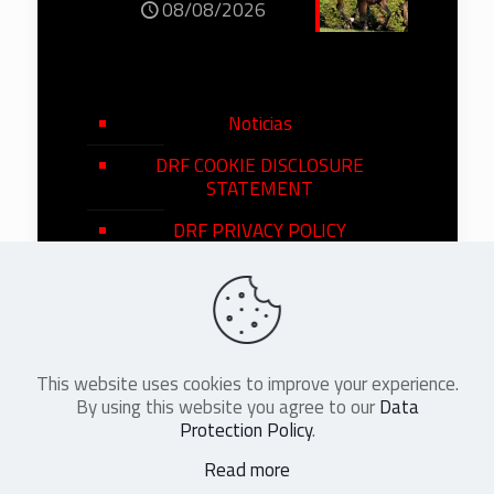
08/08/2026
Noticias
DRF COOKIE DISCLOSURE
STATEMENT
DRF PRIVACY POLICY
This website uses cookies to improve your experience.
©
2026
DRF en Español. All Rights
By using this website you agree to our
Data
Reserved
Protection Policy
.
Read more