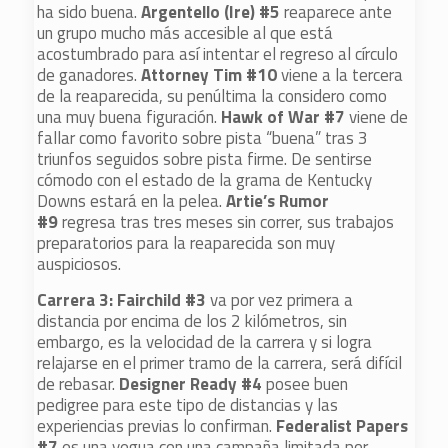
ha sido buena.
Argentello (Ire) #5
reaparece ante
un grupo mucho más accesible al que está
acostumbrado para así intentar el regreso al círculo
de ganadores.
Attorney Tim #10
viene a la tercera
de la reaparecida, su penúltima la considero como
una muy buena figuración.
Hawk of War #7
viene de
fallar como favorito sobre pista “buena” tras 3
triunfos seguidos sobre pista firme. De sentirse
cómodo con el estado de la grama de Kentucky
Downs estará en la pelea.
Artie’s Rumor
#9
regresa tras tres meses sin correr, sus trabajos
preparatorios para la reaparecida son muy
auspiciosos.
Carrera 3: Fairchild #3
va por vez primera a
distancia por encima de los 2 kilómetros, sin
embargo, es la velocidad de la carrera y si logra
relajarse en el primer tramo de la carrera, será difícil
de rebasar.
Designer Ready #4
posee buen
pedigree para este tipo de distancias y las
experiencias previas lo confirman.
Federalist Papers
#7
es una yegua con una campaña limitada por