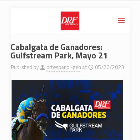
Cabalgata de Ganadores:
Gulfstream Park, Mayo 21
Published by
drfespanol-gen
at
05/20/2023