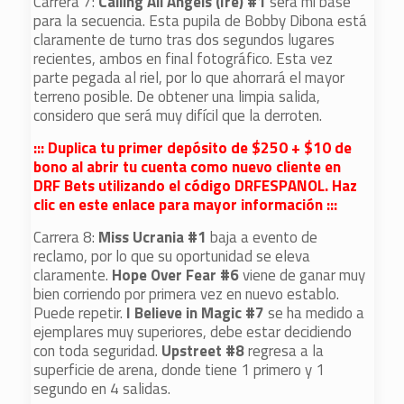
Carrera 7:
Calling All Angels (Ire) #1
será mi base
para la secuencia. Esta pupila de Bobby Dibona está
claramente de turno tras dos segundos lugares
recientes, ambos en final fotográfico. Esta vez
parte pegada al riel, por lo que ahorrará el mayor
terreno posible. De obtener una limpia salida,
considero que será muy difícil que la derroten.
::: Duplica tu primer depósito de $250 + $10 de
bono al abrir tu cuenta como nuevo cliente en
DRF Bets utilizando el código DRFESPANOL. Haz
clic en este enlace para mayor información :::
Carrera 8:
Miss Ucrania #1
baja a evento de
reclamo, por lo que su oportunidad se eleva
claramente.
Hope Over Fear #6
viene de ganar muy
bien corriendo por primera vez en nuevo establo.
Puede repetir.
I Believe in Magic #7
se ha medido a
ejemplares muy superiores, debe estar decidiendo
con toda seguridad.
Upstreet #8
regresa a la
superficie de arena, donde tiene 1 primero y 1
segundo en 4 salidas.