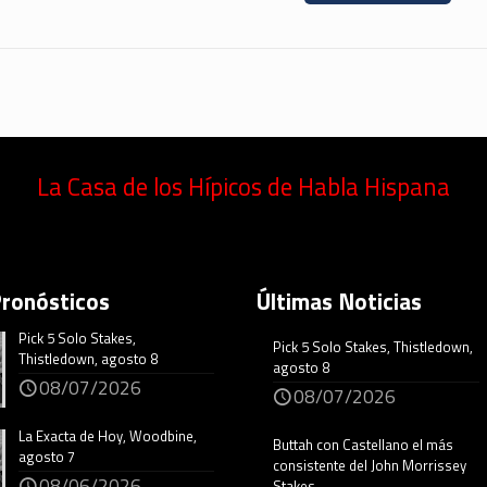
La Casa de los Hípicos de Habla Hispana
Pronósticos
Últimas Noticias
Pick 5 Solo Stakes,
Pick 5 Solo Stakes, Thistledown,
Thistledown, agosto 8
agosto 8
08/07/2026
08/07/2026
La Exacta de Hoy, Woodbine,
Buttah con Castellano el más
agosto 7
consistente del John Morrissey
08/06/2026
Stakes