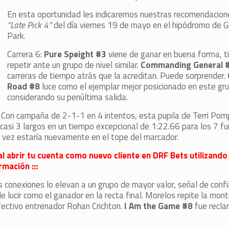
En esta oportunidad les indicaremos nuestras recomendacion
“Late Pick 4”
del día viernes 19 de mayo en el hipódromo de 
Park.
Carrera 6:
Pure Speight #3
viene de ganar en buena forma, 
repetir ante un grupo de nivel similar.
Commanding General 
carreras de tiempo atrás que la acreditan. Puede sorprender.
Road #8
luce como el ejemplar mejor posicionado en este gr
considerando su penúltima salida.
. Con campaña de 2-1-1 en 4 intentos, esta pupila de Terri Pom
 casi 3 largos en un tiempo excepcional de 1:22.66 para los 7 fu
a vez estaría nuevamente en el tope del marcador.
al abrir tu cuenta como nuevo cliente en DRF Bets utilizando
mación :::
us conexiones lo elevan a un grupo de mayor valor, señal de conf
e lucir como el ganador en la recta final. Morelos repite la mon
fectivo entrenador Rohan Crichton.
I Am the Game #8
fue recla