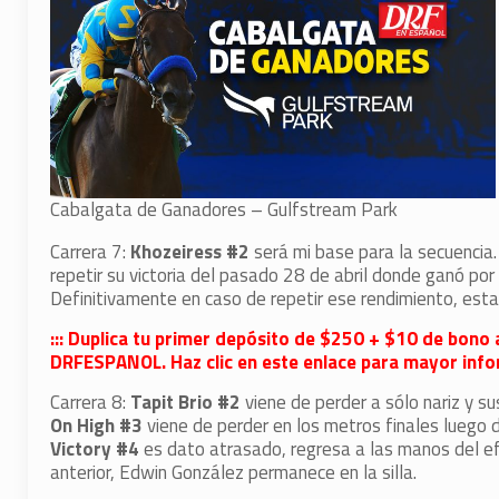
Cabalgata de Ganadores – Gulfstream Park
Carrera 7:
Khozeiress #2
será mi base para la secuencia
repetir su victoria del pasado 28 de abril donde ganó por
Definitivamente en caso de repetir ese rendimiento, est
::: Duplica tu primer depósito de $250 + $10 de bono 
DRFESPANOL. Haz clic en este enlace para mayor infor
Carrera 8:
Tapit Brio #2
viene de perder a sólo nariz y s
On High #3
viene de perder en los metros finales luego d
Victory #4
es dato atrasado, regresa a las manos del e
anterior, Edwin González permanece en la silla.