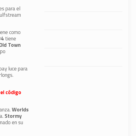
es para el
Gulfstream
tiene como
#4
tiene
Old Town
upo
pay luce para
rlongs.
 el código
ianza.
Worlds
ta.
Stormy
mado en su