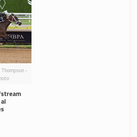
n Thompson -
hoto
fstream
 al
es