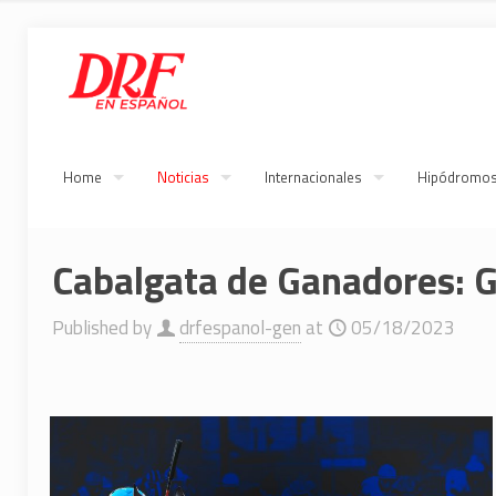
Home
Noticias
Internacionales
Hipódromo
Cabalgata de Ganadores: 
Published by
drfespanol-gen
at
05/18/2023