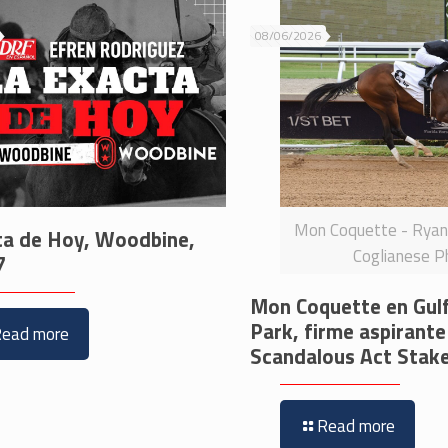
08/06/2026
Mon Coquette - Rya
ta de Hoy, Woodbine,
Coglianese P
7
Mon Coquette en Gul
Park, firme aspirante
Read more
Scandalous Act Stak
Read more