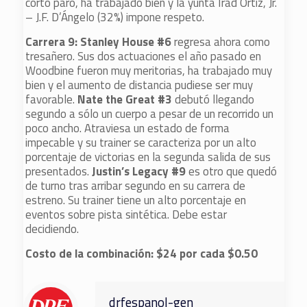
corto paro, ha trabajado bien y la yunta Irad Ortiz, Jr.
– J.F. D’Ángelo (32%) impone respeto.
Carrera 9: Stanley House #6
regresa ahora como
tresañero. Sus dos actuaciones el año pasado en
Woodbine fueron muy meritorias, ha trabajado muy
bien y el aumento de distancia pudiese ser muy
favorable.
Nate the Great #3
debutó llegando
segundo a sólo un cuerpo a pesar de un recorrido un
poco ancho. Atraviesa un estado de forma
impecable y su trainer se caracteriza por un alto
porcentaje de victorias en la segunda salida de sus
presentados.
Justin’s Legacy #9
es otro que quedó
de turno tras arribar segundo en su carrera de
estreno. Su trainer tiene un alto porcentaje en
eventos sobre pista sintética. Debe estar
decidiendo.
Costo de la combinación: $24 por cada $0.50
drfespanol-gen