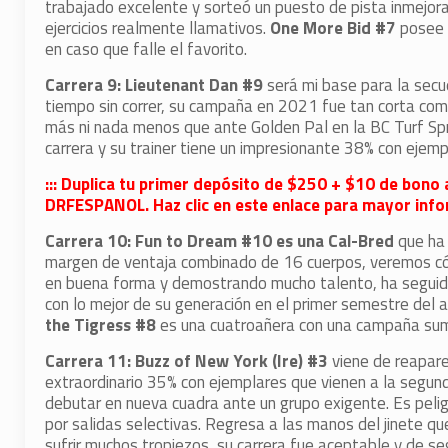
trabajado excelente y sorteó un puesto de pista inmejor
ejercicios realmente llamativos.
One More Bid #7
posee v
en caso que falle el favorito.
Carrera 9: Lieutenant Dan #9
será mi base para la secue
tiempo sin correr, su campaña en 2021 fue tan corta como
más ni nada menos que ante Golden Pal en la BC Turf Spr
carrera y su trainer tiene un impresionante 38% con ejemp
::: Duplica tu primer depósito de $250 + $10 de bono 
DRFESPANOL. Haz clic en este enlace para mayor infor
Carrera 10: Fun to Dream #10 es una Cal-Bred
que ha 
margen de ventaja combinado de 16 cuerpos, veremos c
en buena forma y demostrando mucho talento, ha seguid
con lo mejor de su generación en el primer semestre del a
the Tigress #8
es una cuatroañera con una campaña sum
Carrera 11: Buzz of New York (Ire) #3
viene de reaparec
extraordinario 35% con ejemplares que vienen a la segun
debutar en nueva cuadra ante un grupo exigente. Es peli
por salidas selectivas. Regresa a las manos del jinete que
sufrir muchos tropiezos, su carrera fue aceptable y de 