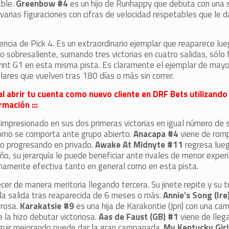
able.
Greenbow #4
es un hijo de Runhappy que debuta con una 
arias figuraciones con cifras de velocidad respetables que le 
ncia de Pick 4. Es un extraordinario ejemplar que reaparece lue
 sobresaliente, sumando tres victorias en cuatro salidas, sólo
int G1 en esta misma pista. Es claramente el ejemplar de mayor
lares que vuelven tras 180 días o más sin correr.
al abrir tu cuenta como nuevo cliente en DRF Bets utilizando
mación :::
impresionado en sus dos primeras victorias en igual número de s
ómo se comporta ante grupo abierto.
Anacapa #4
viene de rom
o progresando en privado.
Awake At Midnyte #11
regresa lue
ño, su jerarquía le puede beneficiar ante rivales de menor experi
amente efectiva tanto en general como en esta pista.
er de manera meritoria llegando tercera. Su jinete repite y su tr
da salida tras reaparecida de 6 meses o más.
Annie’s Song (Ire
grosa.
Karakatsie #9
es una hija de Karakontie (Jpn) con una c
 la hizo debutar victoriosa.
Aas de Faust (GB) #1
viene de llega
seguir mejorando puede dar la gran campanada.
My Kentucky Girl