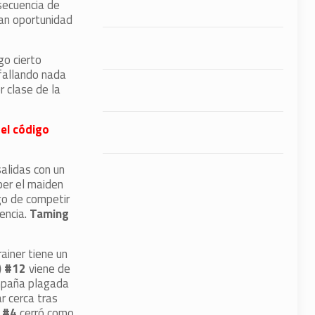
secuencia de
dan oportunidad
go cierto
 fallando nada
 clase de la
 el código
alidas con un
per el maiden
go de competir
encia.
Taming
ainer tiene un
) #12
viene de
ampaña plagada
r cerca tras
 #4
cerró como