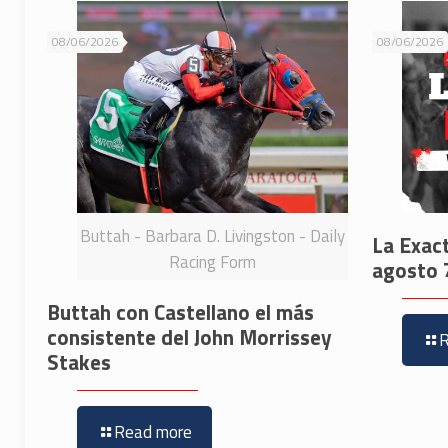
08/06/2026
08/06/2026
Buttah - Barbara D. Livingston - Daily
La Exac
Racing Form
agosto 
Buttah con Castellano el más
consistente del John Morrissey
Stakes
Read more