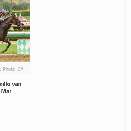
it Photo, CA
millo van
l Mar