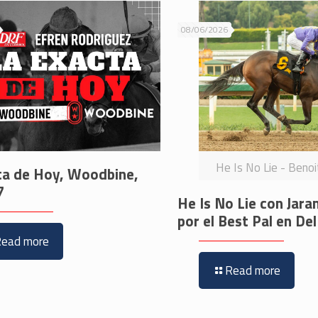
08/06/2026
He Is No Lie - Beno
ta de Hoy, Woodbine,
7
He Is No Lie con Jara
por el Best Pal en De
Read more
Read more