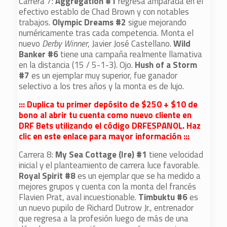
Carrera 7:
Aggregation #1
regresa amparada en el
efectivo establo de Chad Brown y con notables
trabajos.
Olympic
Dreams #2
sigue mejorando
numéricamente tras cada competencia. Monta el
nuevo
Derby Winner
, Javier José Castellano.
Wild
Banker #6
tiene una campaña realmente llamativa
en la distancia (15 / 5-1-3). Ojo.
Hush of a Storm
#7
es un ejemplar muy superior, fue ganador
selectivo a los tres años y la monta es de lujo.
::: Duplica tu primer depósito de $250 + $10 de
bono al abrir tu cuenta como nuevo cliente en
DRF Bets utilizando el código DRFESPANOL. Haz
clic en este enlace para mayor información :::
Carrera 8:
My Sea Cottage (Ire) #1
tiene velocidad
inicial y el planteamiento de carrera luce favorable.
Royal Spirit #8
es un ejemplar que se ha medido a
mejores grupos y cuenta con la monta del francés
Flavien Prat, aval incuestionable.
Timbuktu #6
es
un nuevo pupilo de Richard Dutrow Jr., entrenador
que regresa a la profesión luego de más de una