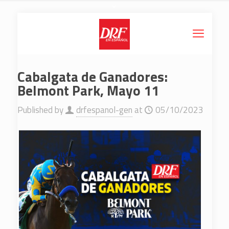
Cabalgata de Ganadores:
Belmont Park, Mayo 11
Published by
drfespanol-gen
at
05/10/2023