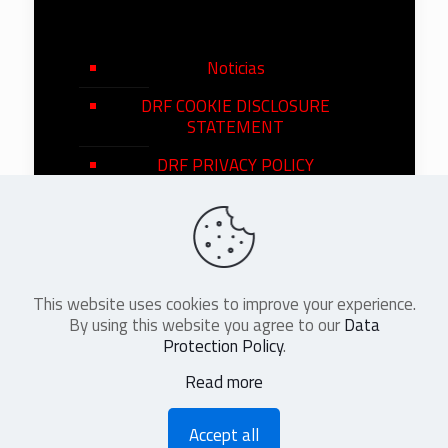
Noticias
DRF COOKIE DISCLOSURE
STATEMENT
DRF PRIVACY POLICY
This website uses cookies to improve your experience.
©
2026
DRF en Español. All Rights
By using this website you agree to our
Data
Reserved
Protection Policy
.
Read more
Accept all