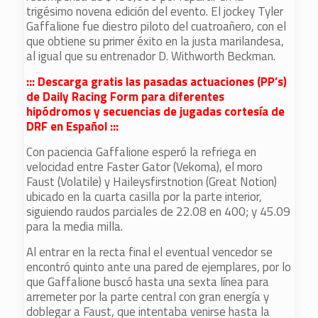
trigésimo novena edición del evento. El jockey Tyler
Gaffalione fue diestro piloto del cuatroañero, con el
que obtiene su primer éxito en la justa marilandesa,
al igual que su entrenador D. Withworth Beckman.
::: Descarga gratis las pasadas actuaciones (PP’s)
de Daily Racing Form para diferentes
hipódromos y secuencias de jugadas cortesía de
DRF en Español :::
Con paciencia Gaffalione esperó la refriega en
velocidad entre Faster Gator (Vekoma), el moro
Faust (Volatile) y Haileysfirstnotion (Great Notion)
ubicado en la cuarta casilla por la parte interior,
siguiendo raudos parciales de 22.08 en 400; y 45.09
para la media milla.
Al entrar en la recta final el eventual vencedor se
encontró quinto ante una pared de ejemplares, por lo
que Gaffalione buscó hasta una sexta línea para
arremeter por la parte central con gran energía y
doblegar a Faust, que intentaba venirse hasta la