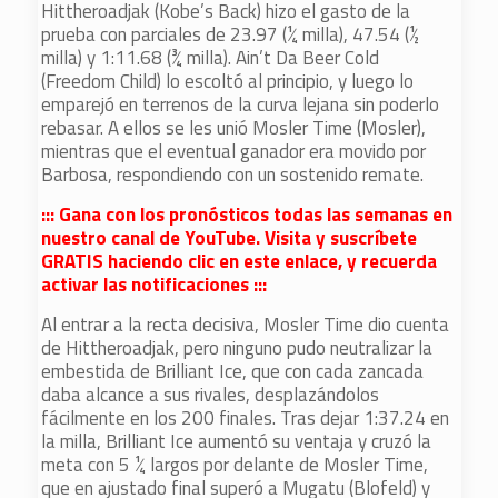
Hittheroadjak (Kobe’s Back) hizo el gasto de la
prueba con parciales de 23.97 (¼ milla), 47.54 (½
milla) y 1:11.68 (¾ milla). Ain’t Da Beer Cold
(Freedom Child) lo escoltó al principio, y luego lo
emparejó en terrenos de la curva lejana sin poderlo
rebasar. A ellos se les unió Mosler Time (Mosler),
mientras que el eventual ganador era movido por
Barbosa, respondiendo con un sostenido remate.
::: Gana con los pronósticos todas las semanas en
nuestro canal de YouTube. Visita y suscríbete
GRATIS haciendo clic en este enlace, y recuerda
activar las notificaciones :::
Al entrar a la recta decisiva, Mosler Time dio cuenta
de Hittheroadjak, pero ninguno pudo neutralizar la
embestida de Brilliant Ice, que con cada zancada
daba alcance a sus rivales, desplazándolos
fácilmente en los 200 finales. Tras dejar 1:37.24 en
la milla, Brilliant Ice aumentó su ventaja y cruzó la
meta con 5 ¼ largos por delante de Mosler Time,
que en ajustado final superó a Mugatu (Blofeld) y