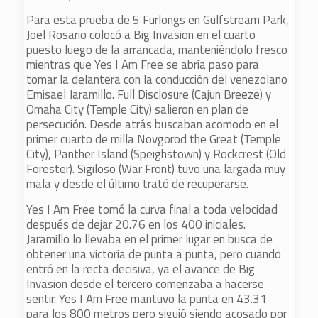
Para esta prueba de 5 Furlongs en Gulfstream Park,
Joel Rosario colocó a Big Invasion en el cuarto
puesto luego de la arrancada, manteniéndolo fresco
mientras que Yes I Am Free se abría paso para
tomar la delantera con la conducción del venezolano
Emisael Jaramillo. Full Disclosure (Cajun Breeze) y
Omaha City (Temple City) salieron en plan de
persecución. Desde atrás buscaban acomodo en el
primer cuarto de milla Novgorod the Great (Temple
City), Panther Island (Speighstown) y Rockcrest (Old
Forester). Sigiloso (War Front) tuvo una largada muy
mala y desde el último trató de recuperarse.
Yes I Am Free tomó la curva final a toda velocidad
después de dejar 20.76 en los 400 iniciales.
Jaramillo lo llevaba en el primer lugar en busca de
obtener una victoria de punta a punta, pero cuando
entró en la recta decisiva, ya el avance de Big
Invasion desde el tercero comenzaba a hacerse
sentir. Yes I Am Free mantuvo la punta en 43.31
para los 800 metros pero siguió siendo acosado por