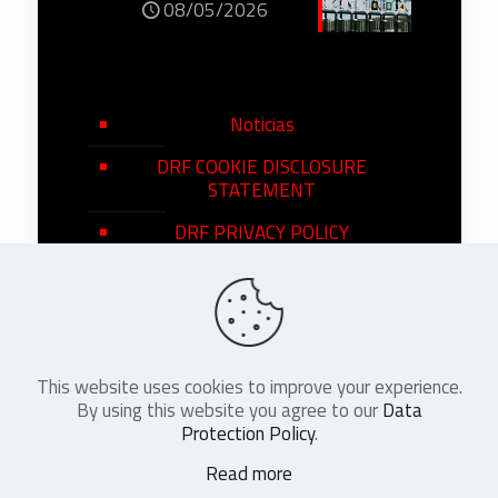
08/05/2026
Noticias
DRF COOKIE DISCLOSURE
STATEMENT
DRF PRIVACY POLICY
This website uses cookies to improve your experience.
©
2026
DRF en Español. All Rights
By using this website you agree to our
Data
Reserved
Protection Policy
.
Read more