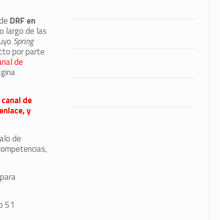
 de
DRF en
o largo de las
cuyo
Spring
ecto por parte
anal de
ágina
 canal de
enlace, y
alo de
 competencias,
 para
vo 51