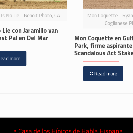
Is No Lie - Benoit Photo, CA
Mon Coquette - Rya
Coglianese P
 Lie con Jaramillo van
est Pal en Del Mar
Mon Coquette en Gul
Park, firme aspirante
Scandalous Act Stak
Read more
Read more
La Casa de los Hípicos de Habla Hispana