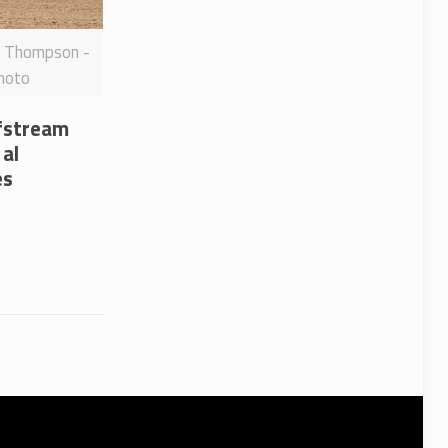
n Thompson -
hoto
fstream
 al
es