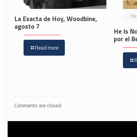
He 
La Exacta de Hoy, Woodbine,
agosto 7
He Is No
por el B
Read more
Comments are closed.