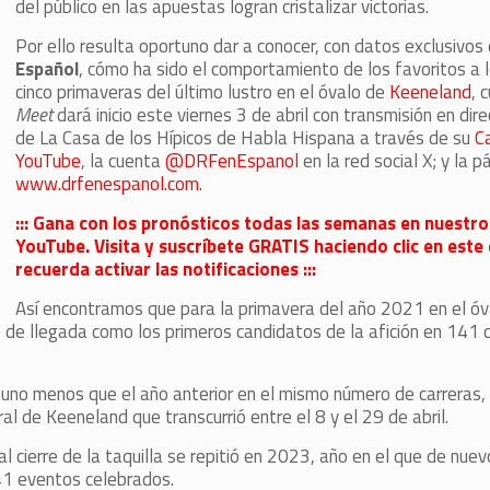
del público en las apuestas logran cristalizar victorias.
Por ello resulta oportuno dar a conocer, con datos exclusivos
Español
, cómo ha sido el comportamiento de los favoritos a l
cinco primaveras del último lustro en el óvalo de
Keeneland
, 
Meet
dará inicio este viernes 3 de abril con transmisión en dir
de La Casa de los Hípicos de Habla Hispana a través de su
C
YouTube
, la cuenta
@DRFenEspanol
en la red social X; y la p
www.drfenespanol.com.
::: Gana con los pronósticos todas las semanas en nuestro
YouTube. Visita y suscríbete GRATIS haciendo clic en este 
recuerda activar las notificaciones :::
Así encontramos que para la primavera del año 2021 en el óv
o de llegada como los primeros candidatos de la afición en 141
 uno menos que el año anterior en el mismo número de carreras,
l de Keeneland que transcurrió entre el 8 y el 29 de abril.
 cierre de la taquilla se repitió en 2023, año en el que de nue
141 eventos celebrados.