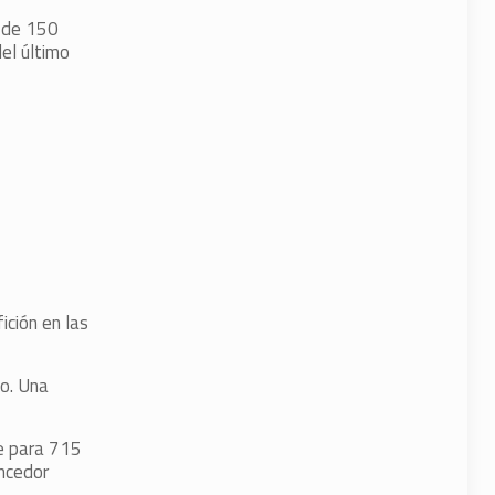
l de 150
el último
ición en las
co. Una
ue para 715
encedor