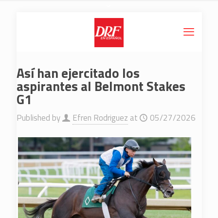
Así han ejercitado los
aspirantes al Belmont Stakes
G1
Published by
Efren Rodriguez
at
05/27/2026