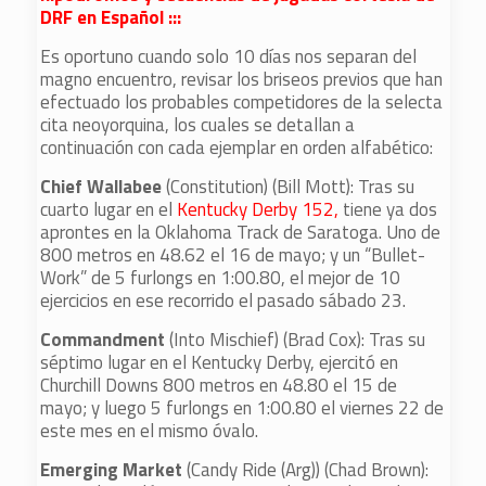
DRF en Español :::
Es oportuno cuando solo 10 días nos separan del
magno encuentro, revisar los briseos previos que han
efectuado los probables competidores de la selecta
cita neoyorquina, los cuales se detallan a
continuación con cada ejemplar en orden alfabético:
Chief Wallabee
(Constitution) (Bill Mott): Tras su
cuarto lugar en el
Kentucky Derby 152,
tiene ya dos
aprontes en la Oklahoma Track de Saratoga. Uno de
800 metros en 48.62 el 16 de mayo; y un “Bullet-
Work” de 5 furlongs en 1:00.80, el mejor de 10
ejercicios en ese recorrido el pasado sábado 23.
Commandment
(Into Mischief) (Brad Cox): Tras su
séptimo lugar en el Kentucky Derby, ejercitó en
Churchill Downs 800 metros en 48.80 el 15 de
mayo; y luego 5 furlongs en 1:00.80 el viernes 22 de
este mes en el mismo óvalo.
Emerging Market
(Candy Ride (Arg)) (Chad Brown):