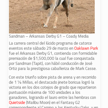
Sandman – Arkansas Derby G1 – Coady Media
La carrera central del lúcido programa de catorce
eventos este sábado 29 de marzo en
Oaklawn Park
fue el Arkansas Derby G1, contienda con formidable
premiación de $1,500,000 la cual fue conquistada
por Sandman (Tapit), con hábil conducción de José
Ortiz para la prestigiosa caballeriza de Mark Casse.
Con este triunfo sobre pista de arena y en recorrido
de 1 ⅛ Millas, el destacado jinete boricua logró la
victoria en los dos cotejos de grado que repartieron
puntuación máxima de 100 unidades a los
ganadores, logrando el lauro entre las hembras con
Quietside
(Malibu Moon) en el Fantasy G2
correspondiente al Camino a las Kentucky Oaks, y en