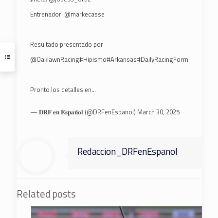
Entrenador:
@markecasse
Resultado presentado por
@OaklawnRacing
#Hipismo
#Arkansas
#DailyRacingForm
Pronto los detalles en…
— 𝐃𝐑𝐅 𝐞𝐧 𝐄𝐬𝐩𝐚𝐧̃𝐨𝐥 (@DRFenEspanol)
March 30, 2025
Redaccion_DRFenEspanol
Related posts