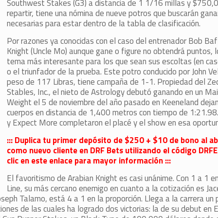
Southwest Stakes (G3) a distancia de 1 1/16 millas y $750,
repartir, tiene una nómina de nueve potros que buscarán gana
necesarias para estar dentro de la tabla de clasificación.
Por razones ya conocidas con el caso del entrenador Bob Baf
Knight (Uncle Mo) aunque gane o figure no obtendrá puntos, l
tema más interesante para los que sean sus escoltas (en cas
o el triunfador de la prueba. Este potro conducido por John V
peso de 117 Libras, tiene campaña de 1-1. Propiedad del Ze
Stables, Inc., el nieto de Astrology debutó ganando en un Ma
Weight el 5 de noviembre del año pasado en Keeneland deja
cuerpos en distancia de 1,400 metros con tiempo de 1:21.98
y Expect More completaron el placé y el show en esa oportun
::: Duplica tu primer depósito de $250 + $10 de bono al ab
como nuevo cliente en DRF Bets utilizando el código DR
clic en este enlace para mayor información :::
El favoritismo de Arabian Knight es casi unánime. Con 1 a 1 e
Line, su más cercano enemigo en cuanto a la cotización es Ja
seph Talamo, está 4 a 1 en la proporción. Llega a la carrera un
ones de las cuales ha logrado dos victorias: la de su debut en El