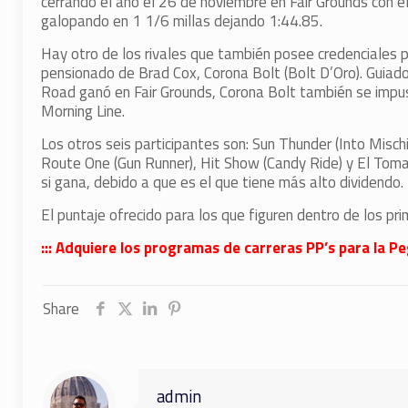
cerrando el año el 26 de noviembre en Fair Grounds con
galopando en 1 1/6 millas dejando 1:44.85.
Hay otro de los rivales que también posee credenciales pa
pensionado de Brad Cox, Corona Bolt (Bolt D’Oro). Guiado 
Road ganó en Fair Grounds, Corona Bolt también se impus
Morning Line.
Los otros seis participantes son: Sun Thunder (Into Misc
Route One (Gun Runner), Hit Show (Candy Ride) y El Tomat
si gana, debido a que es el que tiene más alto dividendo.
El puntaje ofrecido para los que figuren dentro de los pr
::: Adquiere los programas de carreras PP’s para la P
Share
admin