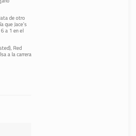
 ganó
rata de otro
ía que Jace’s
6 a 1 en el
osted), Red
sa a la carrera