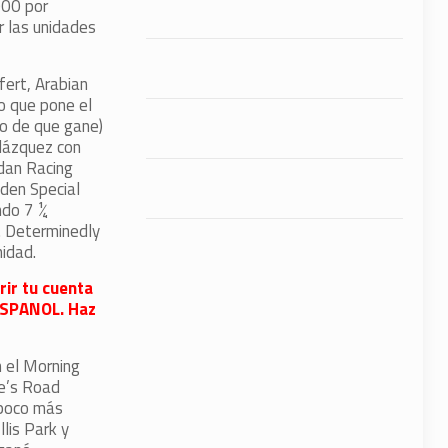
000 por
r las unidades
fert, Arabian
o que pone el
o de que gane)
elázquez con
dan Racing
iden Special
ndo 7 ¼
. Determinedly
idad.
rir tu cuenta
FESPANOL. Haz
n el Morning
ce’s Road
 poco más
lis Park y