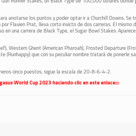
 el Gun Runner Stakes, un Black Type de 100,000 dólares donde
ra anotarse los puntos y poder optar ir a Churchill Downs. Se t
por Flavien Prat, lleva corto invicto de dos carreras. El mismo d
o en una carrera de Black Type, el Sugar Bowl Stakes. Aparece 
hief), Western Ghent (American Pharoah), Frosted Departure (Fr
e (Runhappy) que con su peculiar nombre tratará de ponerle sal
imeros cinco puestos, sigue la escala de 20-8-6-4-2.
egasus World Cup 2023 haciendo clic en este enlace:::