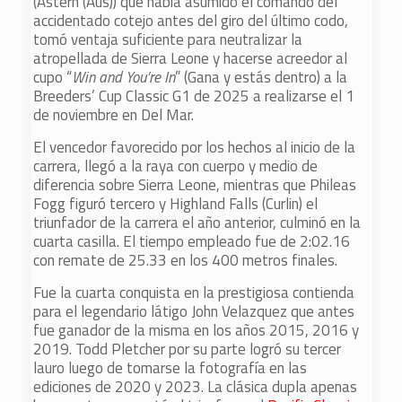
(Astern (Aus)) que había asumido el comando del
accidentado cotejo antes del giro del último codo,
tomó ventaja suficiente para neutralizar la
atropellada de Sierra Leone y hacerse acreedor al
cupo “
Win and You’re In
” (Gana y estás dentro) a la
Breeders’ Cup Classic G1 de 2025 a realizarse el 1
de noviembre en Del Mar.
El vencedor favorecido por los hechos al inicio de la
carrera, llegó a la raya con cuerpo y medio de
diferencia sobre Sierra Leone, mientras que Phileas
Fogg figuró tercero y Highland Falls (Curlin) el
triunfador de la carrera el año anterior, culminó en la
cuarta casilla. El tiempo empleado fue de 2:02.16
con remate de 25.33 en los 400 metros finales.
Fue la cuarta conquista en la prestigiosa contienda
para el legendario látigo John Velazquez que antes
fue ganador de la misma en los años 2015, 2016 y
2019. Todd Pletcher por su parte logró su tercer
lauro luego de tomarse la fotografía en las
ediciones de 2020 y 2023. La clásica dupla apenas