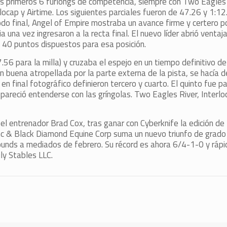
los primeros 6 furlongs de competencia, siempre con Two Eagles 
ocap y Airtime. Los siguientes parciales fueron de 47.26 y 1:12
codo final, Angel of Empire mostraba un avance firme y certero po
a una vez ingresaron a la recta final. El nuevo líder abrió venta
s 40 puntos dispuestos para esa posición.
7.56 para la milla) y cruzaba el espejo en un tiempo definitivo d
en buena atropellada por la parte externa de la pista, se hacía 
n final fotográfico definieron tercero y cuarto. El quinto fue pa
pareció entenderse con las gríngolas. Two Eagles River, Interlo
 el entrenador Brad Cox, tras ganar con Cyberknife la edición d
nc & Black Diamond Equine Corp suma un nuevo triunfo de grado
Grounds a mediados de febrero. Su récord es ahora 6/4-1-0 y rá
ly Stables LLC.