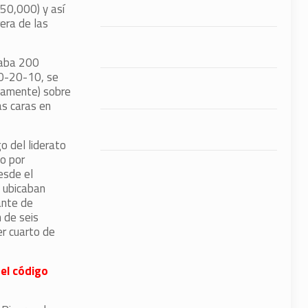
250,000) y así
era de las
gaba 200
30-20-10, se
damente) sobre
as caras en
o del liderato
o por
esde el
e ubicaban
ante de
n de seis
er cuarto de
 el código