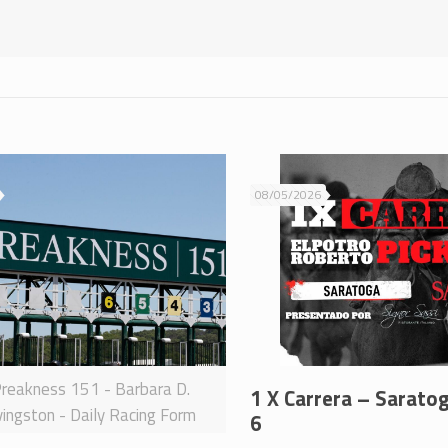
08/05/2026
reakness 151 - Barbara D.
1 X Carrera – Sarato
vingston - Daily Racing Form
6