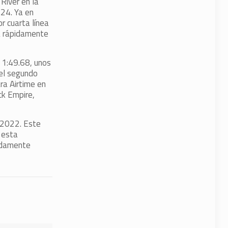
River en la
.24. Ya en
r cuarta línea
ja rápidamente
e 1:49.68, unos
del segundo
ra Airtime en
ck Empire,
e 2022. Este
 esta
pidamente