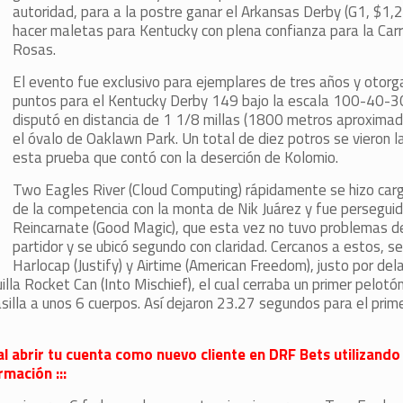
autoridad, para a la postre ganar el Arkansas Derby (G1, $1,
hacer maletas para Kentucky con plena confianza para la Carr
Rosas.
El evento fue exclusivo para ejemplares de tres años y otor
puntos para el Kentucky Derby 149 bajo la escala 100-40-
disputó en distancia de 1 1/8 millas (1800 metros aproxima
el óvalo de Oaklawn Park. Un total de diez potros se vieron l
esta prueba que contó con la deserción de Kolomio.
Two Eagles River (Cloud Computing) rápidamente se hizo carg
de la competencia con la monta de Nik Juárez y fue perseguid
Reincarnate (Good Magic), que esta vez no tuvo problemas d
partidor y se ubicó segundo con claridad. Cercanos a estos, s
Harlocap (Justify) y Airtime (American Freedom), justo por del
uilla Rocket Can (Into Mischief), el cual cerraba un primer pelotó
silla a unos 6 cuerpos. Así dejaron 23.27 segundos para el prim
al abrir tu cuenta como nuevo cliente en DRF Bets utilizando
mación :::