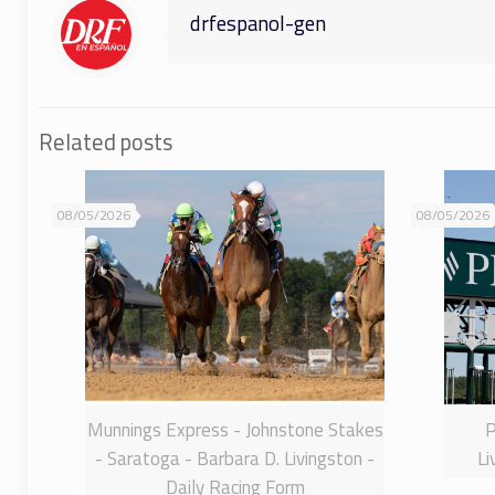
drfespanol-gen
Related posts
08/05/2026
08/05/2026
Munnings Express - Johnstone Stakes
P
- Saratoga - Barbara D. Livingston -
Li
Daily Racing Form