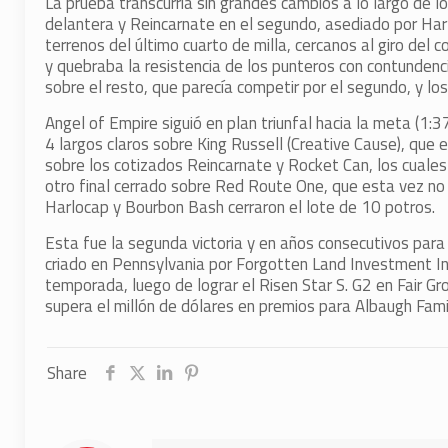
La prueba transcurría sin grandes cambios a lo largo de 
delantera y Reincarnate en el segundo, asediado por Harl
terrenos del último cuarto de milla, cercanos al giro del 
y quebraba la resistencia de los punteros con contundenci
sobre el resto, que parecía competir por el segundo, y lo
Angel of Empire siguió en plan triunfal hacia la meta (1:3
4 largos claros sobre King Russell (Creative Cause), que 
sobre los cotizados Reincarnate y Rocket Can, los cuales e
otro final cerrado sobre Red Route One, que esta vez no 
Harlocap y Bourbon Bash cerraron el lote de 10 potros.
Esta fue la segunda victoria y en años consecutivos para
criado en Pennsylvania por Forgotten Land Investment I
temporada, luego de lograr el Risen Star S. G2 en Fair 
supera el millón de dólares en premios para Albaugh Fami
Share