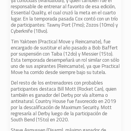
ya conocidas (Mandaloun), y quien también fue el
responsable de entrenar al favorito de esa edición,
Essential Quality, el cual cruzó la meta en el cuarto
lugar. En la temporada pasada Cox contó con un trío
de participantes: Tawny Port (7mo); Zozos (10mo) y
Cyberknife (18vo).
Tim Yakteen (Practical Move y Reincarnate), fue
encargado de sustituir el año pasado a Bob Baffert
por suspensión con Taiba (12do) y Messier (15to).
Esta temporada desempeñará un rol similar con sólo
uno de sus aspirantes (Reincarnate), ya que Practical
Move ha corrido desde siempre bajo su tutela.
Del resto de los entrenadores con probables
participantes destaca Bill Mott (Rocket Can), quien
también es ganador del Derby por vía alterna o
antinatural. Country House fue favorecido en 2019
por la descalificación de Maximum Security. Mott
regresaría al Derby luego de la participación de
South Bend (15to) en 2020.
Steve Asmussen (Disarm), máximo ganador de