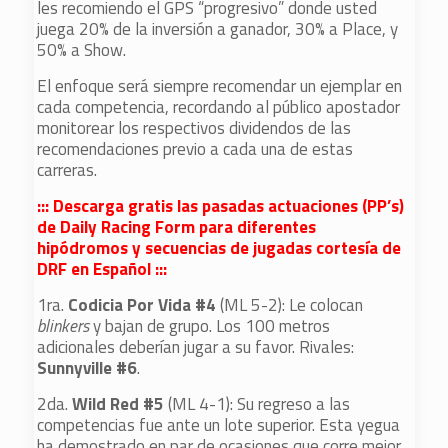
les recomiendo el GPS “progresivo” donde usted
juega 20% de la inversión a ganador, 30% a Place, y
50% a Show.
El enfoque será siempre recomendar un ejemplar en
cada competencia, recordando al público apostador
monitorear los respectivos dividendos de las
recomendaciones previo a cada una de estas
carreras.
::: Descarga gratis las pasadas actuaciones (PP’s)
de Daily Racing Form para diferentes
hipódromos y secuencias de jugadas cortesía de
DRF en Español :::
1ra.
Codicia Por Vida #4
(ML 5-2): Le colocan
blinkers
y bajan de grupo. Los 100 metros
adicionales deberían jugar a su favor. Rivales:
Sunnyville #6
.
2da.
Wild Red #5
(ML 4-1): Su regreso a las
competencias fue ante un lote superior. Esta yegua
ha demostrado en par de ocasiones que corre mejor