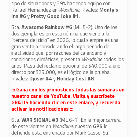
tipo de situaciones y 39% haciendo equipo con
Rafael Hernandez en
Woodbine
. Rivales:
Monty’s
Inn #6
y
Pretty Good Joke #1
.
5ta.
Awesome Rainbow #6
(ML 5-2): Uno de los
dos ejemplares en esta nómina que viene a la
“tercera del ciclo” en 2026, lo cual siempre es una
gran ventaja considerando el largo periodo de
inactividad que, por razones del calendario y
condiciones climáticas, presenta
Woodbine
todos los
años. Pasa del reclamo opcional de $40,000 a uno
directo por $25,000, es el lógico de la prueba.
Rivales:
Djoser #4
y
Holiday Cost #8
.
::: Gana con los pronósticos todas las semanas en
nuestro canal de YouTube. Visita y suscríbete
GRATIS haciendo clic en este enlace, y recuerda
activar las notificaciones :::
6ta.
WAR SIGNAL #3
(ML 6-1): En la mejor carrera
de este viernes en
Woodbine
, nuestro
GPS
lo
defiende esta entrenada por Mark Casse. Su