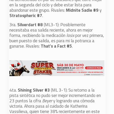
en la segunda del ciclo y debe estar lista para
abandonar este grupo. Rivales:
Midnite Sadie #9
y
Stratospheric #7
.
3ra.
Silverdart #8
(ML3-1): Posiblemente
necesitaba esa salida reciente, ahora en mejor
forma, recibiendo la medicación
lasix
por vez primera,
buen puesto de salida, es para mi la potranca a
ganarse. Rivales:
That’s a Fact #5
.
4ta.
Shining Silver #3
(ML 3-1): Su retorno a la
pista sintética no pudo ser mejor incrementando en
23 puntos la cifra
Beyer
y logrando una cómoda
victoria. Ahora pasa al cuidado de Katherina
Vassilieva, quien tiene 38% recientemente en este