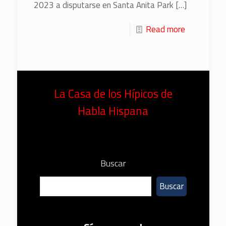
2023 a disputarse en Santa Anita Park
[…]
Read more
La Casa de los Hípicos de
Habla Hispana
Buscar
Buscar