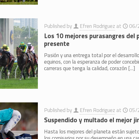
Published by
Efren Rodriguez
at
06/
Los 10 mejores purasangres del p
presente
Pasión y una entrega total por el desarrollo
equinos, con la esperanza de poder concebi
carreras que tenga la calidad, corazón
[…]
Published by
Efren Rodriguez
at
05/
Suspendido y multado el mejor j
Hasta los mejores del planeta están sujeto
los comisarios por su desempeño en una car