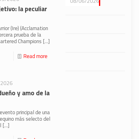
08/06/2026
tivo: la peculiar
ior (Ire) (Acclamation
ercera prueba de la
hartered Champions
[…]
Read more
/2026
dueño y amo de la
vento principal de una
 equino más selecto del
l
[…]