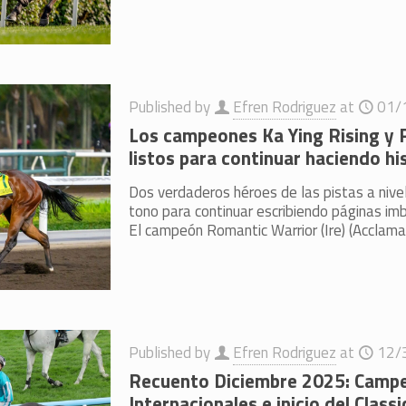
Published by
Efren Rodriguez
at
01/
Los campeones Ka Ying Rising y 
listos para continuar haciendo hi
Dos verdaderos héroes de las pistas a nive
tono para continuar escribiendo páginas imb
El campeón Romantic Warrior (Ire) (Acclamat
Published by
Efren Rodriguez
at
12/
Recuento Diciembre 2025: Camp
Internacionales e inicio del Class