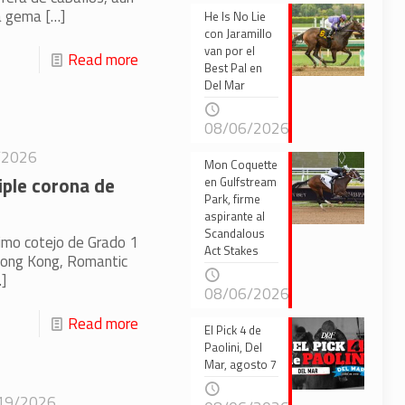
ra gema
[…]
He Is No Lie
con Jaramillo
van por el
Read more
Best Pal en
Del Mar
08/06/2026
/2026
Mon Coquette
iple corona de
en Gulfstream
Park, firme
aspirante al
Scandalous
timo cotejo de Grado 1
Act Stakes
Hong Kong, Romantic
]
08/06/2026
Read more
El Pick 4 de
Paolini, Del
Mar, agosto 7
19/2026