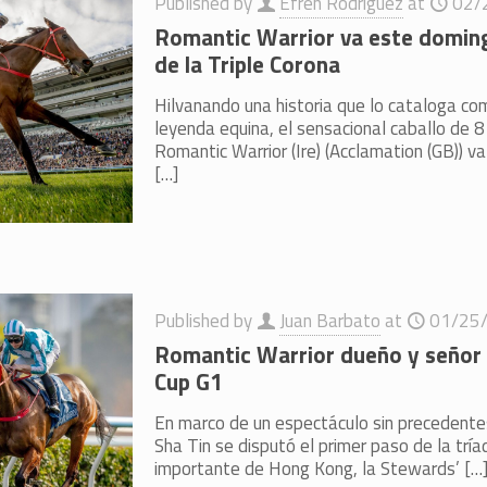
Published by
Efren Rodriguez
at
02/
Romantic Warrior va este domin
de la Triple Corona
Hilvanando una historia que lo cataloga c
leyenda equina, el sensacional caballo de 
Romantic Warrior (Ire) (Acclamation (GB)) v
[…]
Published by
Juan Barbato
at
01/25
Romantic Warrior dueño y señor 
Cup G1
En marco de un espectáculo sin precedente
Sha Tin se disputó el primer paso de la trí
importante de Hong Kong, la Stewards’
[…