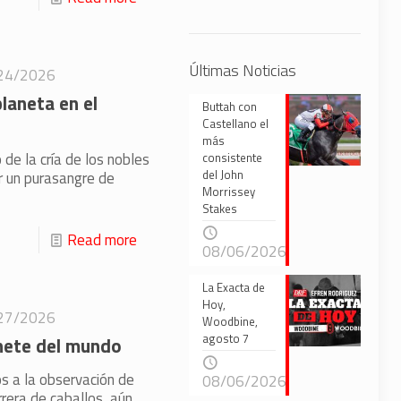
Últimas Noticias
24/2026
laneta en el
Buttah con
Castellano el
más
 de la cría de los nobles
consistente
del John
r un purasangre de
Morrissey
Stakes
Read more
08/06/2026
La Exacta de
Hoy,
27/2026
Woodbine,
agosto 7
inete del mundo
s a la observación de
08/06/2026
rera de caballos, aún