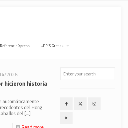
 Referencia Xpress
«PP’S Gratis»
14/2026
 hicieron historia
nte automáticamente
n precedentes del Hong
Caballos del
[…]
Read more