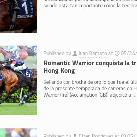
siendo esta tan importante como la terce
Published by
Juan Barbato
at
05/24
Romantic Warrior conquista la tr
Hong Kong
Sellando con broche de oro lo que fue el úl
de la presente temporada de carreras en 
Warrior (Ire) (Acclamation (GB)) adjudicó a
[…
Published by
Efren Rodriguez
at
05/