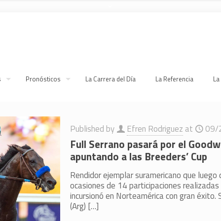
s
Pronósticos
La Carrera del Día
La Referencia
La
Published by
Efren Rodriguez
at
09/
Full Serrano pasará por el Good
apuntando a las Breeders’ Cup
Rendidor ejemplar suramericano que luego d
ocasiones de 14 participaciones realizadas 
incursionó en Norteamérica con gran éxito. 
(Arg)
[…]