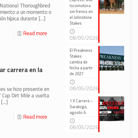
 National Thoroughbred
locomotora
cimiento a un momento o
sin frenos en
el Johnstone
ión hípica durante
[…]
Stakes
Read more
08/05/2026
El Preakness
Stakes
cambia de
r carrera en la
fecha a partir
de 2027
08/05/2026
es se hizo presente en
’ Cup Dirt Mile a vuelta
1 X Carrera –
[…]
Saratoga,
agosto 6
Read more
08/05/2026