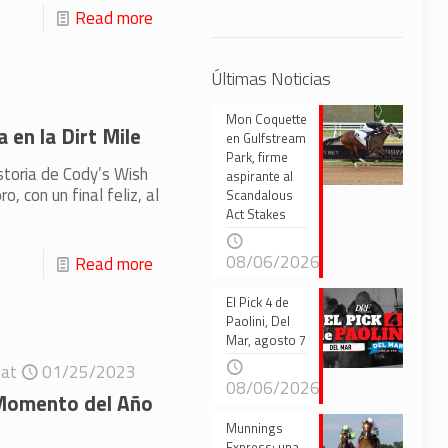
Read more
Últimas Noticias
Mon Coquette
a en la Dirt Mile
en Gulfstream
Park, firme
istoria de Cody’s Wish
aspirante al
, con un final feliz, al
Scandalous
Act Stakes
08/06/2026
Read more
El Pick 4 de
Paolini, Del
Mar, agosto 7
at
01/25/2023
08/06/2026
l Momento del Año
Munnings
Express: una