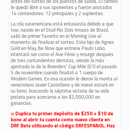
antes del sorteo de los puestos de salida. El camino
le quedó libre a sus oponentes y fueron anotados
14 contendores: 12 principales y 2 suplentes.
La cría suramericana está entusiasta debido a que
Ivar, nacido en el Stud Rio Dois Irmaos de Brasil,
salió de primer favorito en el Morning Line al
momento de finalizar el sorteo. Este hijo de Agnes
Gold en May Be Now que entrena Paulo Lobo,
intentará ser como el Ave Fénix y resurgir después
de tres contundentes derrotas, siendo la más
apretada la de la Breeders’ Cup Mile (G1) el pasado
5 de noviembre cuando finalizó a 1 cuerpo de
Modern Games. En esa ocasión le dieron la monta al
venezolano Javier Castellano y de nuevo estará en
su lomo, buscando la séptima victoria de su vida
pistera para acercarse a los $2,000,000 en
ganancias.
::: Duplica tu primer depósito de $250 + $10 de
bono al abrir tu cuenta como nuevo cliente en
DRF Bets utilizando el código DRFESPANOL. Haz