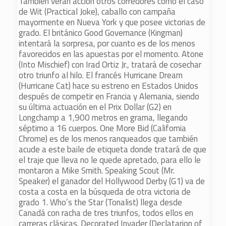
También verán acción otros corredores como el caso
de Wit (Practical Joke), caballo con campaña
mayormente en Nueva York y que posee victorias de
grado. El británico Good Governance (Kingman)
intentará la sorpresa, por cuanto es de los menos
favorecidos en las apuestas por el momento. Atone
(Into Mischief) con Irad Ortiz Jr., tratará de cosechar
otro triunfo al hilo. El francés Hurricane Dream
(Hurricane Cat) hace su estreno en Estados Unidos
después de competir en Francia y Alemania, siendo
su última actuación en el Prix Dollar (G2) en
Longchamp a 1,900 metros en grama, llegando
séptimo a 16 cuerpos. One More Bid (California
Chrome) es de los menos ranqueados que también
acude a este baile de etiqueta donde tratará de que
el traje que lleva no le quede apretado, para ello le
montaron a Mike Smith. Speaking Scout (Mr.
Speaker) el ganador del Hollywood Derby (G1) va de
costa a costa en la búsqueda de otra victoria de
grado 1. Who’s the Star (Tonalist) llega desde
Canadá con racha de tres triunfos, todos ellos en
carreras clásicas. Decorated Invader (Declatarion of