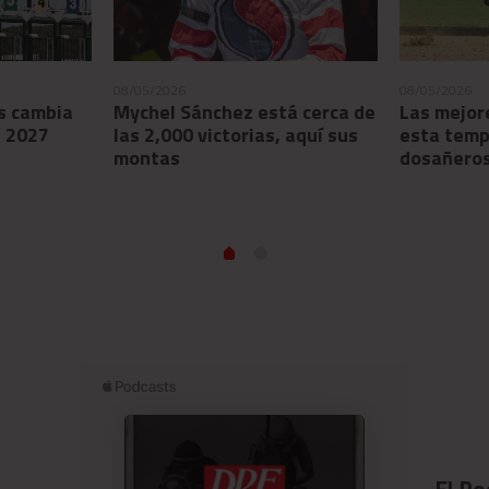
08/05/2026
08/05/2026
s cambia
Mychel Sánchez está cerca de
Las mejor
e 2027
las 2,000 victorias, aquí sus
esta temp
montas
dosañero
El Po