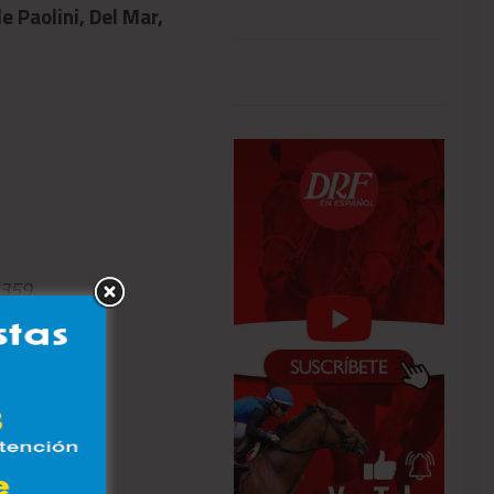
de Paolini, Del Mar,
1 X Carrera – Saratoga,
agosto 6
,359
,953
00,000