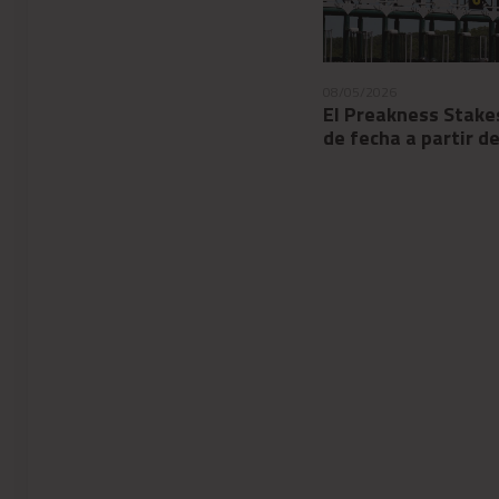
08/04/2026
08/05/2026
Coolmore anunció el retiro de
El Preakness Stake
las pistas del brillante Nysos
de fecha a partir d