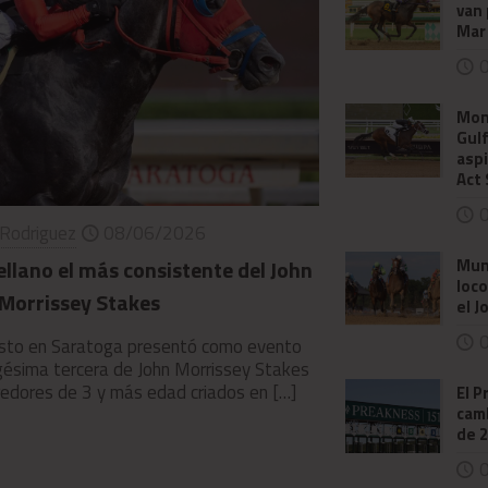
van 
Mar
0
Mon
Gulf
aspi
Act
0
 Rodriguez
08/06/2026
Mun
llano el más consistente del John
loco
Morrissey Stakes
el 
0
osto en Saratoga presentó como evento
vigésima tercera de John Morrissey Stakes
redores de 3 y más edad criados en
[…]
El 
camb
de 
0