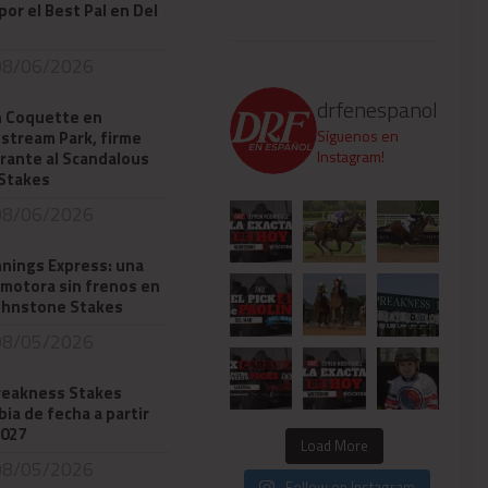
por el Best Pal en Del
8/06/2026
drfenespanol
 Coquette en
Síguenos en
stream Park, firme
Instagram!
rante al Scandalous
 Stakes
8/06/2026
nings Express: una
motora sin frenos en
Johnstone Stakes
8/05/2026
Preakness Stakes
ia de fecha a partir
2027
Load More
8/05/2026
Follow on Instagram