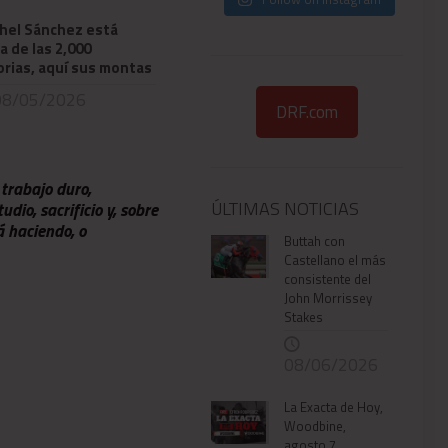
hel Sánchez está
a de las 2,000
orias, aquí sus montas
8/05/2026
DRF.com
 trabajo duro,
ÚLTIMAS NOTICIAS
dio, sacrificio y, sobre
á haciendo, o
Buttah con
Castellano el más
consistente del
John Morrissey
Stakes
08/06/2026
La Exacta de Hoy,
Woodbine,
agosto 7