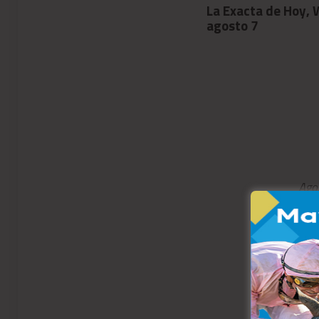
La Exacta de Hoy, Woodbine,
La Exacta de Hoy,
agosto 6
agosto 7
Ago
Ago
Agost