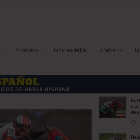
s
Pronósticos
La Carrera del Día
La Referencia
La
Butt
más
Mor
0
He I