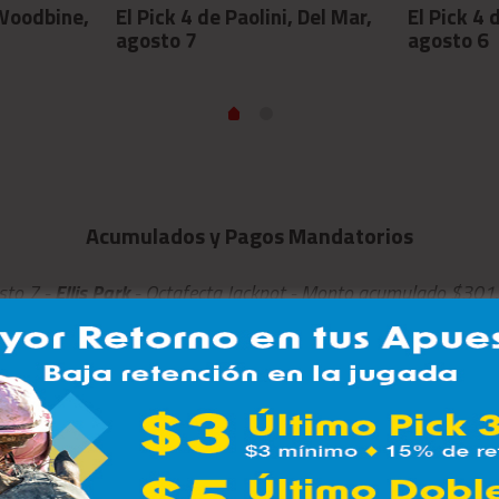
 Woodbine,
El Pick 4 de Paolini, Del Mar,
El Pick 4 
agosto 7
agosto 6
Acumulados y Pagos Mandatorios
sto 7 -
Ellis Park
- Octafecta Jackpot - Monto acumulado $301
sto 8 -
Thistledown
- Pick 6 Jackpot - Monto acumulado $136
o 10 -
Gulfstream Park
- Rainbow Pick 6 - Monto estimado $4