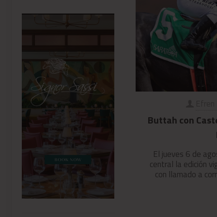
Efren
Buttah con Caste
El jueves 6 de ag
central la edición 
con llamado a cor