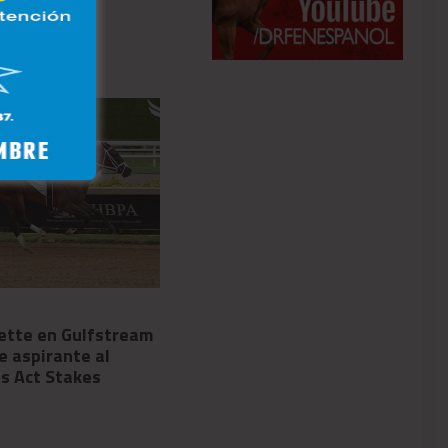
08/05/2026
tte en Gulfstream
Munnings Express: una
e aspirante al
locomotora sin frenos en el
s Act Stakes
Johnstone Stakes