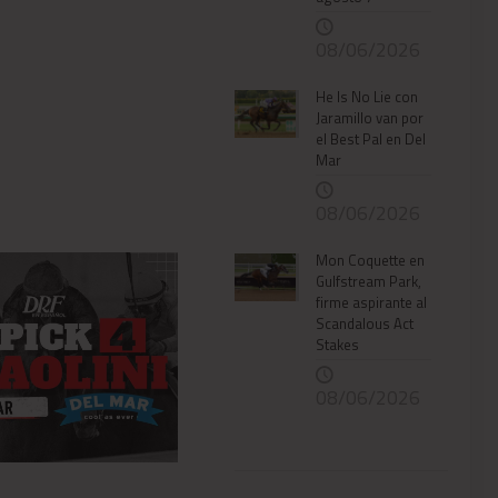
08/06/2026
He Is No Lie con
Jaramillo van por
el Best Pal en Del
Mar
08/06/2026
Mon Coquette en
Gulfstream Park,
firme aspirante al
Scandalous Act
Stakes
08/06/2026
08/05/2026