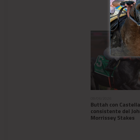
08/05/2026
08/06/2026
El Preakness Stakes cambia
Buttah con Castell
de fecha a partir de 2027
consistente del Joh
Morrissey Stakes