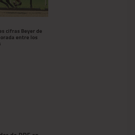
08/05/2026
es cifras Beyer de
Fallece Robby Albarado,
orada entre los
inolvidable jinete de Curlin y
s
ganador de más de 5,200
carreras
der de DRF en