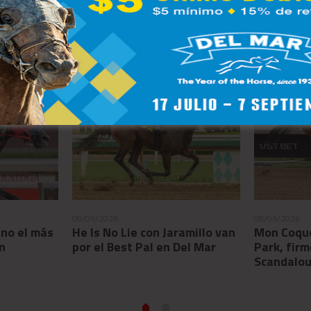
HIPÓDROMOS ALIADOS
08/06/2026
08/06/2026
ano el más
He Is No Lie con Jaramillo van
Mon Coque
n
por el Best Pal en Del Mar
Park, firm
Scandalou